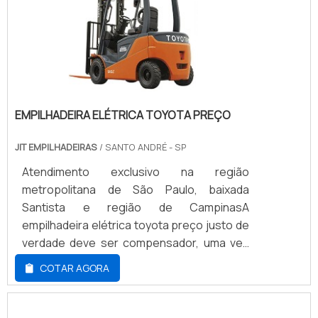
EMPILHADEIRA ELÉTRICA TOYOTA PREÇO
JIT EMPILHADEIRAS
/ SANTO ANDRÉ - SP
Atendimento exclusivo na região
metropolitana de São Paulo, baixada
Santista e região de CampinasA
empilhadeira elétrica toyota preço justo de
verdade deve ser compensador, uma vez
que esse equipamento é o mais adequado
COTAR AGORA
para operação em pequenos espaços
onde é necessário um ótimo desempenho
e capacidade, pois seu sistema elétrico é