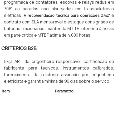
programada de contatores, escovas e relays reduz em
70% as paradas nao planejadas em transpaleteiras
eletricas.
e
A recomendacao tecnica para operacoes 24x7
contrato com SLA mensuravel e estoque consignado de
baterias tracionarias, mantendo MTTR inferior a 4 horas
em pane critica e MTBF acima de 4.000 horas.
CRITERIOS B2B
Exija ART do engenheiro responsavel, certificacao do
fabricante para tecnicos, instrumentos calibrados,
fornecimento de relatorio assinado por engenheiro
eletricista e garantia minima de 90 dias sobre o servico.
Item
Parametro
Preventiva
A cada 250 horas
Revisao Completa
A cada 2.000 horas
MTBF
Acima de 4.000 horas