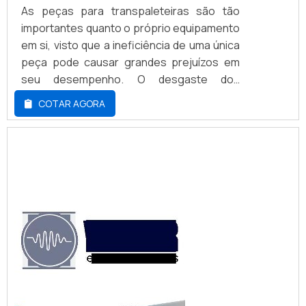
As peças para transpaleteiras são tão
importantes quanto o próprio equipamento
em si, visto que a ineficiência de uma única
peça pode causar grandes prejuízos em
seu desempenho. O desgaste dos
acessórios é comum devido a utilização
COTAR AGORA
cotidiana da transpaleteira, sendo,
portanto, imprescindível realizar
manutenções periódicas que consigam
diagnosticar a situação total do
equipamento e de suas peças.VANTAGENS
DAS PEÇAS DE TRANSPALETEIRASEst...