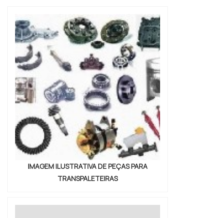
técnicas em poliuretano em uma empresa
responsável, chega até a TOP-PUR.
Atuando com batentes em poliuretano e
ventosa de borracha, disponibilizando tudo
que há de mais atual par...
IMAGEM ILUSTRATIVA DE PEÇAS PARA
TRANSPALETEIRAS