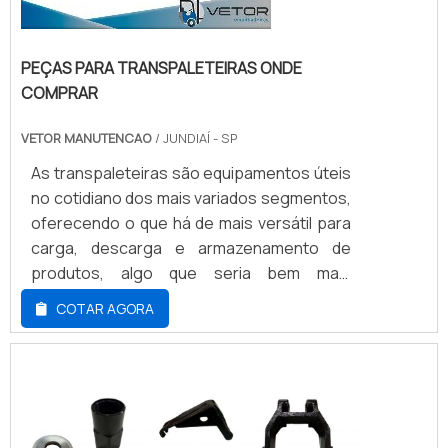
PEÇAS PARA TRANSPALETEIRAS ONDE
COMPRAR
VETOR MANUTENCAO
/ JUNDIAÍ - SP
As transpaleteiras são equipamentos úteis
no cotidiano dos mais variados segmentos,
oferecendo o que há de mais versátil para
carga, descarga e armazenamento de
produtos, algo que seria bem mais
dificultado apenas com a força humano.
COTAR AGORA
Portanto, com o seu uso rotineiro, é comum
que seus acessórios se desgastem,
interferindo diretamente no desempenho
do equipamento, tornando fundamental
buscar por peças para transpaleteiras