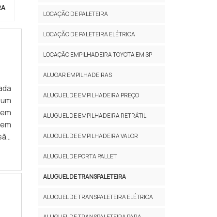
RA
LOCAÇÃO DE PALETEIRA
LOCAÇÃO DE PALETEIRA ELÉTRICA
LOCAÇÃO EMPILHADEIRA TOYOTA EM SP
ALUGAR EMPILHADEIRAS
ada
ALUGUEL DE EMPILHADEIRA PREÇO
 um
tem
ALUGUEL DE EMPILHADEIRA RETRÁTIL
 em
são
ALUGUEL DE EMPILHADEIRA VALOR
 em
ALUGUEL DE PORTA PALLET
sto
m a
ALUGUEL DE TRANSPALETEIRA
zer
a a
ALUGUEL DE TRANSPALETEIRA ELÉTRICA
m o
ALUGUEL DE TRANSPALETEIRA PARA