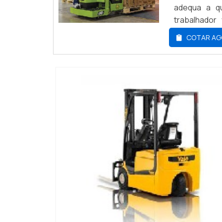
adequa a qu
trabalhador
equipamento
COTAR AG
é capa...