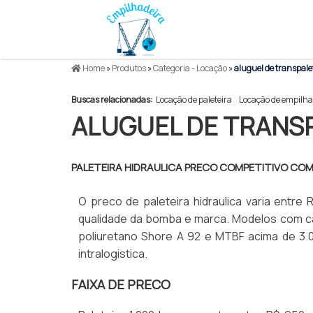
Home
»
Produtos
»
Categoria - Locação
»
aluguel de transpale
Buscas relacionadas:
Locação de paleteira
Locação de empilha
ALUGUEL DE TRANS
PALETEIRA HIDRAULICA PRECO COMPETITIVO CO
O preco de paleteira hidraulica varia entr
qualidade da bomba e marca. Modelos com ca
poliuretano Shore A 92 e MTBF acima de 3.
intralogistica.
FAIXA DE PRECO