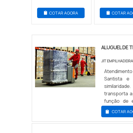
COTAR AGORA
COTAR AG
ALUGUEL DE 
JIT EMPILHADEIR
Atendimento
Santista e 
similaridad
transporta a
função de 
trabalham no
COTAR AG
são encaixad