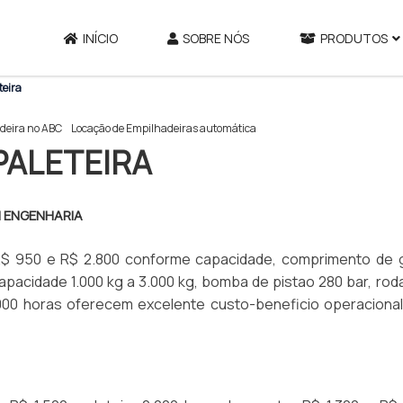
INÍCIO
SOBRE NÓS
PRODUTOS
teira
deira no ABC
Locação de Empilhadeiras automática
PALETEIRA
M ENGENHARIA
e R$ 950 e R$ 2.800 conforme capacidade, comprimento de g
pacidade 1.000 kg a 3.000 kg, bomba de pistao 280 bar, ro
000 horas oferecem excelente custo-beneficio operacional