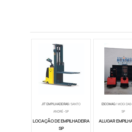
3.000 kg
R$ 2.000 a R$ 2.800
Norma
NR-11 e NR-17
aluguel de transpaleteira
JIT EMPILHADEIRAS
/ SANTO
ESCOMAQ
/ MOGI DAS
ANDRÉ - SP
SP
LOCAÇÃO DE EMPILHADEIRA
ALUGAR EMPILH
SP