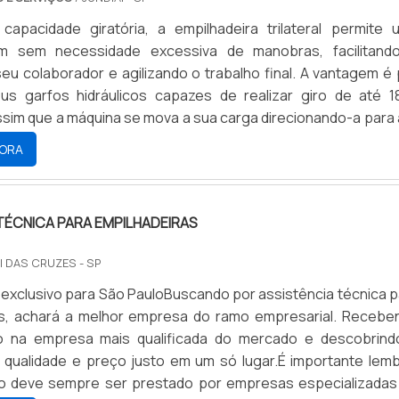
.Saiba as principais vantagens do serviço de locação Ba
apacidade giratória, a empilhadeira trilateral permite 
e de investimento; Excelente custo-benefício; Frota
m sem necessidade excessiva de manobras, facilitand
s em boas condições de operação; Dispensa a necessidade
seu colaborador e agilizando o trabalho final. A vantagem é
 Veículos modernos e em ótimo estado para utilização.O
us garfos hidráulicos capazes de realizar giro de até 18
ocação de empilhadeira a gás em SPA empresa J.I.T Empilhade
ssim que a máquina se mova a sua carga direcionando-a para 
em desenvolver produtos e serviços com a mais alta qualida
es diferentes: direita, esquerda e frente.Curiosidad
xcelência nos serviços e o atendimento ao cliente. Tudo i
ORA
a trilateral é útil para o caso de necessidade em caso
onar quaisquer eventualidades em nossos equipamentos, c
de redução da área disponível à armazenagem. Sendo assim
feiçoar os processos para minimizar o tempo de parada
 trilateral permite essa escolha que gera economia para o 
ra obter maiores informações sobre a empresa e os produt
TÉCNICA PARA EMPILHADEIRAS
ânsito da carga, seja ela de mercadorias ou objetos, é garan
tato e solicite um orçamento..
laterais, cuja função é guiar a empilhadeira trilateral pe
I DAS CRUZES - SP
.Informações sobre a empresaAlém de equipamentos
exclusivo para São PauloBuscando por assistência técnica p
serviços que garantem ótimas soluções para a sua empresa
as, achará a melhor empresa do ramo empresarial. Recebe
ta que nada disso seria realmente eficiente se não fosse 
 na empresa mais qualificada do mercado e descobrind
fissionais qualificados..
, qualidade e preço justo em um só lugar.É importante lemb
ço deve sempre ser prestado por empresas especializadas