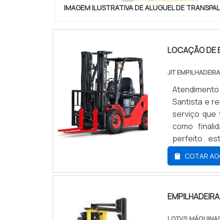
IMAGEM ILUSTRATIVA DE ALUGUEL DE TRANSPA
LOCAÇÃO DE E
JIT EMPILHADEIR
Atendimento
Santista e r
serviço que
como finali
perfeito es
máquinas mui
COTAR AG
que precisa
menor nessa
locação de e
EMPILHADEIRA
todos os se
assistência
LOTVS MÁQUINAS