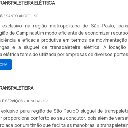
RANSPALETEIRA ELÉTRICA
AS
/ SANTO ANDRÉ - SP
 exclusivo na região metropolitana de São Paulo, baix
egião de CampinasUm modo eficiente de economizar recurso
ficiência e eficácia produtiva em termos de movimentação
rgas é a aluguel de transpaleteira elétrica. A locação
a elétrica tem sido utilizada por empresas de diversos porte
o o Brasil, por ser um serviço prático e econômico, permiti
ORA
TRANSPALETEIRA
 E SERVIÇOS
/ JUNDIAÍ - SP
exlusivo para região de São PauloO aluguel de transpalete
er proporciona conforto ao seu condutor, pois além de versát
rolada por um timão que facilita as manobras, a transpaletei