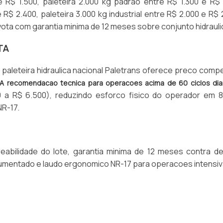
 R$ 1.500, paleteira 2.000 kg padrao entre R$ 1.300 e R$ 
 R$ 2.400, paleteira 3.000 kg industrial entre R$ 2.000 e R$ 
yota com garantia minima de 12 meses sobre conjunto hidrauli
TA
paleteira hidraulica nacional Paletrans oferece preco compe
A recomendacao tecnica para operacoes acima de 60 ciclos dia
00 a R$ 6.500), reduzindo esforco fisico do operador em 
R-17.
treabilidade do lote, garantia minima de 12 meses contra de
umentado e laudo ergonomico NR-17 para operacoes intensiv