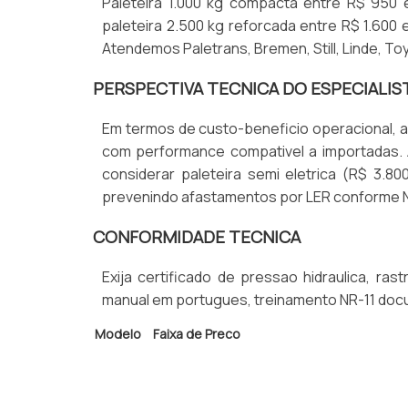
Paleteira 1.000 kg compacta entre R$ 950 e
paleteira 2.500 kg reforcada entre R$ 1.600 e
Atendemos Paletrans, Bremen, Still, Linde, To
PERSPECTIVA TECNICA DO ESPECIALIS
Em termos de custo-beneficio operacional, a 
com performance compativel a importadas.
considerar paleteira semi eletrica (R$ 3.8
prevenindo afastamentos por LER conforme N
CONFORMIDADE TECNICA
Exija certificado de pressao hidraulica, ras
manual em portugues, treinamento NR-11 doc
Modelo
Faixa de Preco
1.000 kg
R$ 950 a R$ 1.500
2.000 kg
R$ 1.300 a R$ 2.100
2.500 kg
R$ 1.600 a R$ 2.400