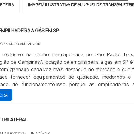
LETEIRA
IMAGEM ILUSTRATIVA DE ALUGUEL DE TRANSPALETEI
MPILHADEIRA A GÁS EM SP
AS
/ SANTO ANDRÉ - SP
 exclusivo na região metropolitana de São Paulo, baix
egião de CampinasA locação de empilhadeira a gás em SP é
 tem ganhado cada vez mais destaque no mercado e que 
dade fornecer equipamentos de qualidade, modernos e
tado de funcionamento.Isso porque as empilhadeiras 
to importante e a locação é a solução ideal para os casos
ORA
m utilizar por pouco tempo, e e assim contam com um cu
s ocasiões.Vale ressaltar ainda que as empresas que faze
mpilhadeiras contam com profissionais especializado para fa
 TRILATERAL
rviços necessários, tais como a manutenção e prestar tod
 necessária caso ocorrer algum possível problema co
 E SERVIÇOS
/ JUNDIAÍ - SP