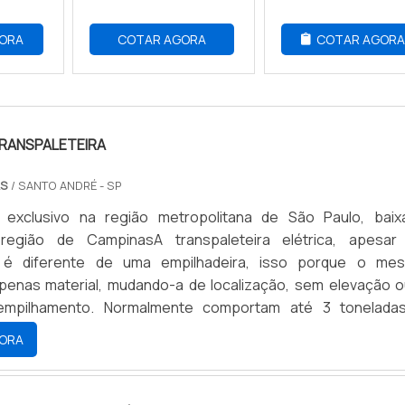
ORA
COTAR AGORA
COTAR AGOR
TRANSPALETEIRA
AS
/ SANTO ANDRÉ - SP
 exclusivo na região metropolitana de São Paulo, baix
região de CampinasA transpaleteira elétrica, apesar
e. é diferente de uma empilhadeira, isso porque o me
penas material, mudando-a de localização, sem elevação o
empilhamento. Normalmente comportam até 3 tonelada
 nível do solo, usando paletes como base para o transporte,
ORA
os em seus garf...