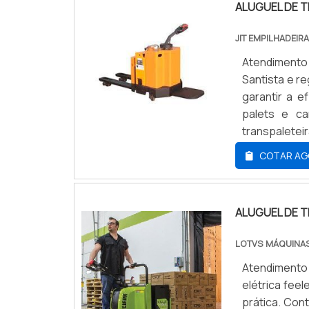
ALUGUEL DE T
JIT EMPILHADEIR
Atendimento
Santista e r
garantir a e
palets e ca
transpaleteir
redor de tod
COTAR AG
maior ...
ALUGUEL DE 
LOTVS MÁQUINAS
Atendimento 
elétrica feel
prática. Cont