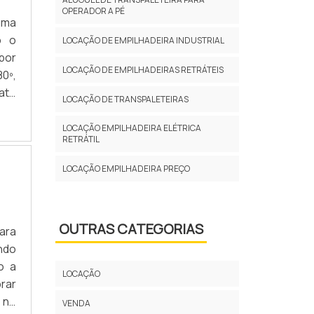
ixa
OPERADOR A PÉ
uma
 de
o o
 de
LOCAÇÃO DE EMPILHADEIRA INDUSTRIAL
 por
nde
LOCAÇÃO DE EMPILHADEIRAS RETRÁTEIS
0º,
iras
até
de,
LOCAÇÃO DE TRANSPALETEIRAS
esA
sso
 de
omo
LOCAÇÃO EMPILHADEIRA ELÉTRICA
RETRÁTIL
, a
 na
seu
os,
LOCAÇÃO EMPILHADEIRA PREÇO
tido
los
 de
OUTRAS CATEGORIAS
ara
, a
ndo
sua
o a
LOCAÇÃO
rar
 no
VENDA