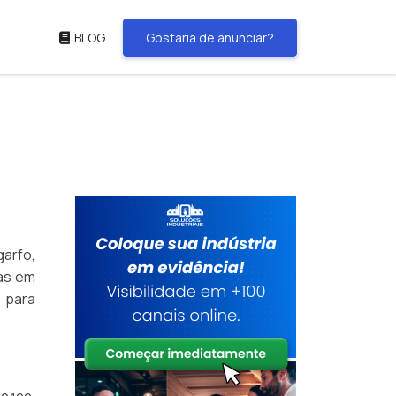
BLOG
Gostaria de anunciar?
arfo,
das em
 para