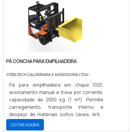
que existem: Diferentes modelos de
transpaleteiras (tanto a manual como a
elétrica); Diferentes modelos de peças;
Diferentes tamanhos; Diferentes
aplicações.AS PEÇAS PARA MANUTENÇÃO
DE TRANSPALETEIRA PREÇO DE GRANDE
QUALIDADE E EFICIÊNCIAA Vetor Peças
Para Empilhadeiras realiza a venda e troca
de peças, além de manutenção dos
PÁ CONCHA PARA EMPILHADEIRA
equipamentos, diagnosticando de forma
confiável e rápida a todos os problemas
STEELTECH CALDEIRARIA E ASSESSORIA LTDA
/
que as empilhadeiras possam ter. Contate!.
Pá para empilhadeira em chapa 1020,
acionamento manual e trava por corrente,
capacidade de 2000 kg (1 m³). Permite
carregamento, transporte interno e
despejo de materiais soltos (areia, brita,
entulho, grãos) com agilidade e segurança,
COTAR AGORA
reduzindo esforço manual e riscos.