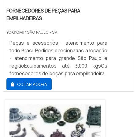
FORNECEDORES DE PEÇAS PARA
EMPILHADEIRAS
YOKKOMI
/ SÃO PAULO - SP
Peças e acessórios - atendimento para
todo Brasil Pedidos direcionadas a locação
- atendimento para grande São Paulo e
regiãoEquipamentos até 3.000 kgsOs
fornecedores de peças para empilhadeiras
devem atender as normas de segurança
COTAR AGORA
exigidas e tornar as operações de
empilhadeiras seguras, possuindo uma
qualidade referência no mercado, para que
toda e qualquer possibilidade de falha seja
descartada. Existem várias marcas
eficientes no mer...