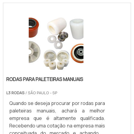
Aplicável em indústrias, construção,
agricultura, logística e setores químico e
alimentício (opção inox). Produto durável,
versátil, fácil de usar, que aumenta a
produtividade e reduz custos operacionais.
Fabricamos soluções personalizadas com
foco em qualidade, segurança e prazo.
RODAS PARA PALETEIRAS MANUAIS
L3 RODAS
/ SÃO PAULO - SP
Quando se deseja procurar por rodas para
paleteiras manuais, achará a melhor
empresa que é altamente qualificada.
Recebendo uma cotação na empresa mais
conceituada do mercado e achando a