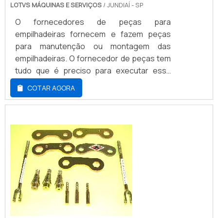
LOTVS MÁQUINAS E SERVIÇOS
/ JUNDIAÍ - SP
O fornecedores de peças para
empilhadeiras fornecem e fazem peças
para manutenção ou montagem das
empilhadeiras. O fornecedor de peças tem
tudo que é preciso para executar essa
montagem.Segue algumas peças do
COTAR AGORA
catálogoAlternador;Filtro direcional;Filtro
de ar.Informações adicionaisO
fornecedores de peças para empilhadeiras
sabem o potencial das nossas máquinas,
portanto eles se preocupam em auxiliar
seus clientes para fechar o melhor neg...