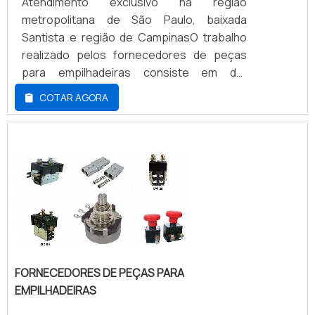
Atendimento exclusivo na região
metropolitana de São Paulo, baixada
Santista e região de CampinasO trabalho
realizado pelos fornecedores de peças
para empilhadeiras consiste em dar
assistência técnica, manutenção e auxílio
COTAR AGORA
para quem adquire uma máquina de carga e
descarga de mercadorias em paletes. Em
situações de contratempos com o
equipamento ou necessidade de
verificação das peças após muito tempo
de uso, o acionamento de profissiona...
FORNECEDORES DE PEÇAS PARA
EMPILHADEIRAS