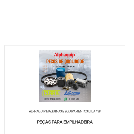
SLA Entrega
4 horas uteis
Garantia
12 meses minimo
Categorias
Hidraulica, eletrica, mecanica
Norma
ISO 9001
ALPHAQUIP MAQUINAS E EQUIPAMENTOS LTDA
/ SP
PEÇAS PARA EMPILHADEIRA