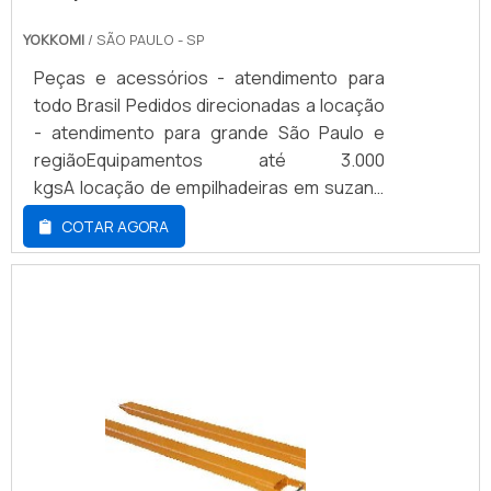
YOKKOMI
/ SÃO PAULO - SP
Peças e acessórios - atendimento para
todo Brasil Pedidos direcionadas a locação
- atendimento para grande São Paulo e
regiãoEquipamentos até 3.000
kgsA locação de empilhadeiras em suzano
e região deve ser adquirido em uma
COTAR AGORA
empresa de alta qualidade, para que sua
eficiência possua um índice super elevado.
Por conta disso, é muito importante
pesquisar quais marcas e modelos podem
atender perfeitamente a demanda de uma
determinada empresa. Além disso, também
é de grande importância optar por
empresas confiáveis que garantam a
qualidade e garantia do equipamento.É
interessante também analisar alguns