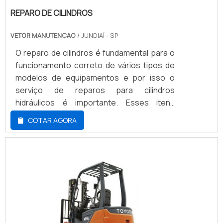
REPARO DE CILINDROS
VETOR MANUTENCAO
/ JUNDIAÍ - SP
O reparo de cilindros é fundamental para o
funcionamento correto de vários tipos de
modelos de equipamentos e por isso o
serviço de reparos para cilindros
hidráulicos é importante. Esses itens
possuem o papel fundamental para
COTAR AGORA
garantir a ótima produtividade de variados
segmentos industriais, tais como,
metalúrgico, siderúrgico automobilístico,
entre diversos outros que utilizam esse
item na produção.O serviço de reparos
para cilindros é fundamental, já que visa
assegurar o desenvolvimento das mais
diversas atividades fabris, que se fazem