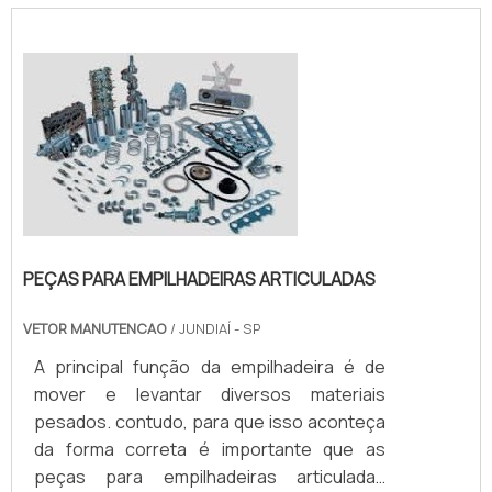
equipamento, qualquer peça empilhadeira
precisa com um ótimo estado de
conservação.Informações sobre a troca
de peçasQuando alguma peça falha, é
fundamental que a troca seja feita da...
PEÇAS PARA EMPILHADEIRAS ARTICULADAS
VETOR MANUTENCAO
/ JUNDIAÍ - SP
A principal função da empilhadeira é de
mover e levantar diversos materiais
pesados. contudo, para que isso aconteça
da forma correta é importante que as
peças para empilhadeiras articuladas