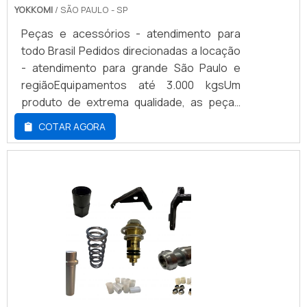
YOKKOMI
/ SÃO PAULO - SP
prazos.
Peças e acessórios - atendimento para
todo Brasil Pedidos direcionadas a locação
- atendimento para grande São Paulo e
regiãoEquipamentos até 3.000 kgsUm
produto de extrema qualidade, as peças
para empilhadeira Yale ganharam terreno
COTAR AGORA
em todo o Brasil, estando presentes
atualmente em muitas empresas. Isso
porque, uma empilhadeira tem como
função principal mover e levantar peças
pesadas. Geralmente possuem porte
largo, ao contrário das empilhadeiras
retráteis, que são mais compactas. É
necessário ter uma pessoa responsável
pelo direcionamento da máquina para
execução de tal tarefa. Demais