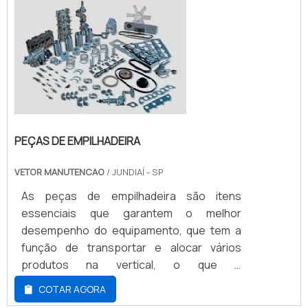
trabalho do transporte e locomoção de
cargas e materiais pesados.MAIS
INFORMAÇÕES SOBRE O PRODUTOÉ fu...
PEÇAS DE EMPILHADEIRA
VETOR MANUTENCAO
/ JUNDIAÍ - SP
As peças de empilhadeira são itens
essenciais que garantem o melhor
desempenho do equipamento, que tem a
função de transportar e alocar vários
produtos na vertical, o que é
extremamente difícil de fazer manualmente.
COTAR AGORA
Contudo, para garantir o funcionamento do