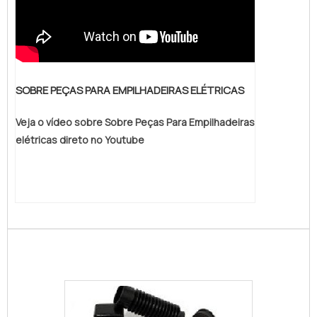
performance; O consumidor não precisa se
preocupar com manutenção e
armazenagem; Custo-benefício atrativo;
Utilidade do equipamento apenas no
momento ideal; Entre diversos outros
SOBRE PEÇAS PARA EMPILHADEIRAS ELÉTRICAS
fatores.Solicite já seu orçamento!.
Veja o vídeo sobre Sobre Peças Para Empilhadeiras
elétricas direto no Youtube
Peças para motor de empilhadeira