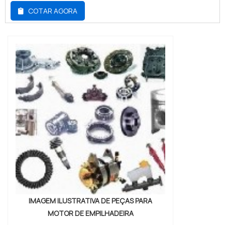
estejam em pleno funcionamento.Quando
COTAR AGORA
esse processo não ocorre da maneira
certa, é importante que as peças que
apresentem defeito sejam substituídas a
partir das manutenções, que podem ser
feitas por uma empresa conhecida no
ramo, que garanta a qual...
IMAGEM ILUSTRATIVA DE PEÇAS PARA
MOTOR DE EMPILHADEIRA