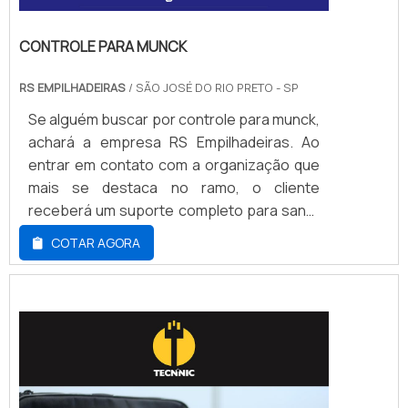
CONTROLE PARA MUNCK
RS EMPILHADEIRAS
/ SÃO JOSÉ DO RIO PRETO - SP
Se alguém buscar por controle para munck,
achará a empresa RS Empilhadeiras. Ao
entrar em contato com a organização que
mais se destaca no ramo, o cliente
receberá um suporte completo para sanar
eventuais dúvidas sobre o produto a ser
COTAR AGORA
adquirido.DETALHES SOBRE CONTROLE
PARA MUNCKQuem quer achar controle
para munck em uma empresa
comprometida com seus serviços,
encontrará a RS Empilhadeiras. Com
grande know-how focado em cesta aérea
articulada e guindaste hidráulico veicular, a