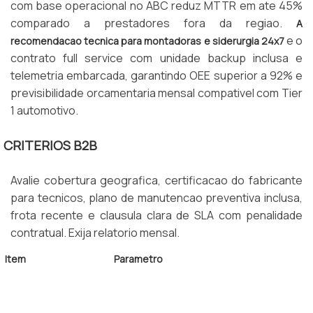
com base operacional no ABC reduz MTTR em ate 45%
comparado a prestadores fora da regiao.
A
e o
recomendacao tecnica para montadoras e siderurgia 24x7
contrato full service com unidade backup inclusa e
telemetria embarcada, garantindo OEE superior a 92% e
previsibilidade orcamentaria mensal compativel com Tier
1 automotivo.
CRITERIOS B2B
Avalie cobertura geografica, certificacao do fabricante
para tecnicos, plano de manutencao preventiva inclusa,
frota recente e clausula clara de SLA com penalidade
contratual. Exija relatorio mensal.
Item
Parametro
Capacidade
1,5 a 16 toneladas
Cobertura
Santo Andre, SBC, Diadema