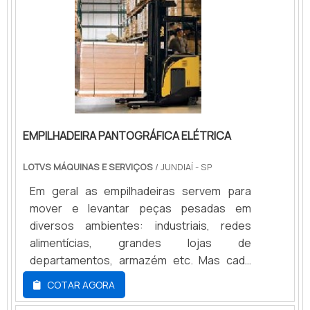
alimentício (opção inox). Produto durável,
versátil, fácil de usar, que aumenta a
produtividade e reduz custos operacionais.
Fabricamos soluções personalizadas com
foco em qualidade, segurança e prazo.
EMPILHADEIRA PANTOGRÁFICA ELÉTRICA
LOTVS MÁQUINAS E SERVIÇOS
/ JUNDIAÍ - SP
Em geral as empilhadeiras servem para
mover e levantar peças pesadas em
diversos ambientes: industriais, redes
alimentícias, grandes lojas de
departamentos, armazém etc. Mas cada
empilhadeira tem sua função e a
COTAR AGORA
empilhadeira pantográfica elétrica é uma