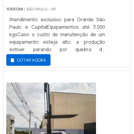
YOKKOMI
/ SÃO PAULO - SP
Atendimento exclusivo para Grande São
Paulo e CapitalEquipamentos até 3.000
kgsCaso o custo de manutenção de um
equipamento esteja alto, a produção
estiver parando por quebra de
equipamento ou quando uma empilhadeira
COTAR AGORA
precisar de manutenção, a melhor escolha
é optar pelo aluguel de empilhadeira valor
de mercado.Com o material, responsável
por transportar e posicionar materiais no
sentido horizontal e vertical e até mesmo
em ambientes fec...