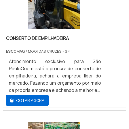
CONSERTO DE EMPILHADEIRA
ESCOMAQ
/ MOGI DAS CRUZES - SP
Atendimento exclusivo para São
PauloQuem está à procura de conserto de
empilhadeira, achará a empresa líder do
mercado. Fazendo um orçamento por meio
da própria empresa e achando a melhor em
qualidade e custo benefício.Quando o
COTAR AGORA
assunto é conserto de empilhadeira, com
os colaboradores da Escomaq alcançará
proteção com comprometimento com os
resultados dos clientes.MAIS DETALHES