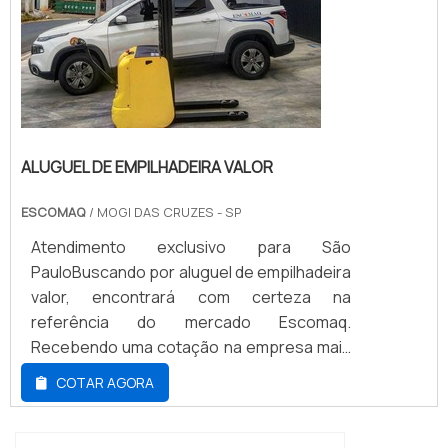
ALUGUEL DE EMPILHADEIRA VALOR
ESCOMAQ
/ MOGI DAS CRUZES - SP
Atendimento exclusivo para São
PauloBuscando por aluguel de empilhadeira
valor, encontrará com certeza na
referência do mercado Escomaq.
Recebendo uma cotação na empresa mais
qualificada do mercado e descobrindo a
COTAR AGORA
sofisticação, qualidade e preço justo em
um só lugar.É importante lembrar que o
serviço deve sempre ser prestado por