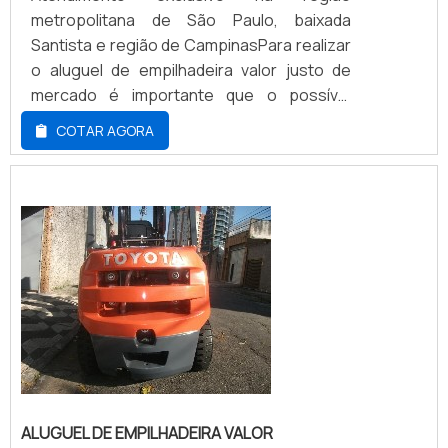
metropolitana de São Paulo, baixada
Santista e região de CampinasPara realizar
o aluguel de empilhadeira valor justo de
mercado é importante que o possível
cliente tenha conhecimento da vasta
COTAR AGORA
quantidade de empresas do ramo, para,
posteriormente, escolher a que mais se
enquadra em seus negócios. Caso o
transporte envolva uma variedade de
produtos ou o objetivo seja somente
deslocar cargas podem ser utiliza...
ALUGUEL DE EMPILHADEIRA VALOR