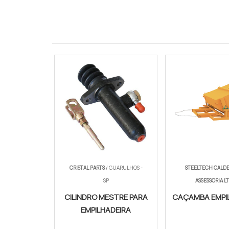
Grau Protecao
IP67
Norma
SAE J1128
CRISTAL PARTS
/ GUARULHOS -
STEELTECH CALDE
SP
ASSESSORIA L
CILINDRO MESTRE PARA
CAÇAMBA EMPI
EMPILHADEIRA