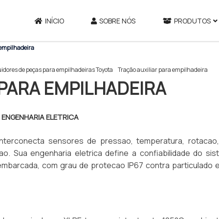
INÍCIO
SOBRE NÓS
PRODUTOS
 empilhadeira
uidores de peças para empilhadeiras Toyota
Tração auxiliar para empilhadeira
PARA EMPILHADEIRA
 ENGENHARIA ELETRICA
 interconecta sensores de pressao, temperatura, rotacao
o. Sua engenharia eletrica define a confiabilidade do si
embarcada, com grau de protecao IP67 contra particulado e