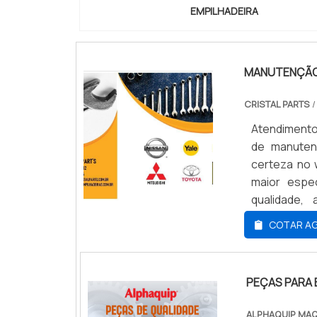
EMPILHADEIRA
pagamento d
Equipament
RS Empilha
veicular m
MANUTENÇÃO 
aérea artic
comprometi
CRISTAL PARTS
/
escritório 
Atendimento
localizaçã
de manuten
multidiscip
certeza no 
comprovam su
maior espe
qualidade,
PREVENTIVA
COTAR A
manutenção
inovadora, 
empilhadeir
PEÇAS PARA 
mercado par
e corretiva
ALPHAQUIP MAQ