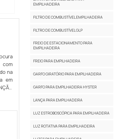
EMPILHADEIRA
prazo;
NTONa
FILTRO DE COMBUSTÍVEL EMPILHADEIRA
daste
cesta
FILTRO DE COMBUSTÍVEL GLP
ável e
FREIO DE ESTACIONAMENTO PARA
r com
EMPILHADEIRA
ede em
rocura
quipe
FREIO PARA EMPILHADEIRA
á com
cados,
ado na
GARFO GIRATÓRIO PARA EMPILHADEIRA
ia em
ENÇÃO
GARFO PARA EMPILHADEIRA HYSTER
t por
LANÇA PARA EMPILHADEIRA
presa
s para
LUZ ESTROBOSCÓPICA PARA EMPILHADEIRA
hor no
entiva
LUZ ROTATIVA PARA EMPILHADEIRA
 tenha