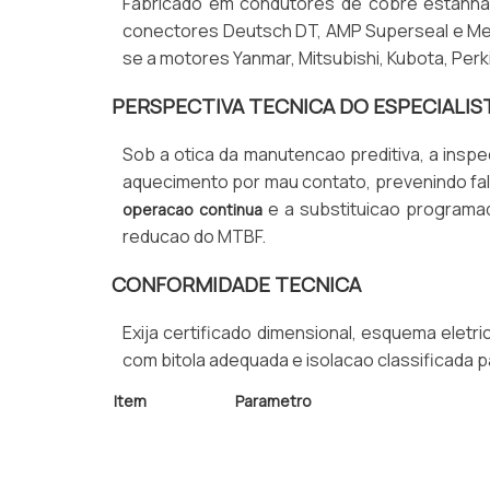
Fabricado em condutores de cobre estanhad
conectores Deutsch DT, AMP Superseal e Met
se a motores Yanmar, Mitsubishi, Kubota, Perk
PERSPECTIVA TECNICA DO ESPECIALIS
Sob a otica da manutencao preditiva, a inspe
aquecimento por mau contato, prevenindo fa
e a substituicao programad
operacao continua
reducao do MTBF.
CONFORMIDADE TECNICA
Exija certificado dimensional, esquema eletri
com bitola adequada e isolacao classificada 
Item
Parametro
Condutor
Cobre estanhado XLPE
Temperatura
Ate 125°C
Conector
Deutsch DT, AMP Superseal