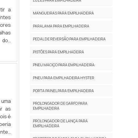
LUZES PARA EMPILHADEIRA
s, mas
tir a
xistem
MANGUEIRAS PARA EMPILHADEIRA
entes
em uma
tores
 opção
PARALAMA PARA EMPILHADEIRA
alhas
eiras:
PEDAL DE REVERSÃO PARA EMPILHADEIRA
l dos
cada;
adas,
rts é
PISTÕES PARA EMPILHADEIRA
peças
retiva
cia e
ata de
PNEU MACIÇO PARA EMPILHADEIRA
ais e
 para
PNEU PARA EMPILHADEIRA HYSTER
ncia.
mente
cnico
rio de
PORTA PAINEL PARA EMPILHADEIRA
 para
e para
e uma
e dos
e com
PROLONGADOR DE GARFO PARA
ar as
EMPILHADEIRA
égica
ara as
ois é
o com
nte de
PROLONGADOR DE LANÇA PARA
beria
obre a
EMPILHADEIRA
entes
um dos