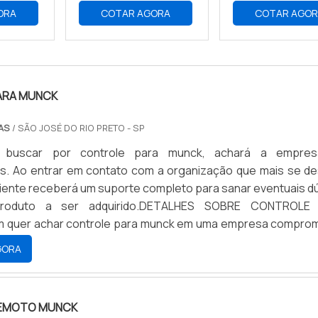
ORA
COTAR AGORA
COTAR AGO
ARA MUNCK
RAS
/ SÃO JOSÉ DO RIO PRETO - SP
 buscar por controle para munck, achará a empre
as. Ao entrar em contato com a organização que mais se d
liente receberá um suporte completo para sanar eventuais d
roduto a ser adquirido.DETALHES SOBRE CONTROLE
quer achar controle para munck em uma empresa comprom
erviços, encontrará a RS Empilhadeiras. Com grande kno
GORA
sta aérea articulada e guindaste hidráulico veicular, a com
nologia e desenvolvimento no que gera resultado ao cliente
 controle para munck, sempre deve-se buscar uma empres
EMOTO MUNCK
tos e serviços com ótima qualidade e assertividade, detalh