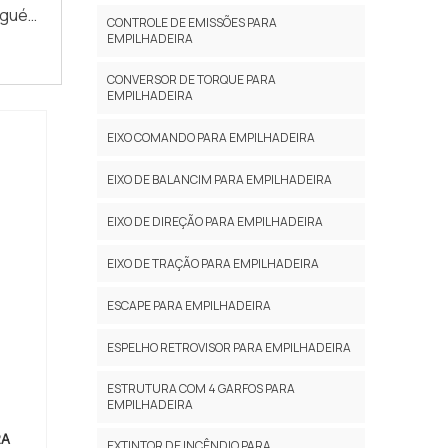
lguém
uenos
ltima
CONTROLE DE EMISSÕES PARA
 pela
EMPILHADEIRA
de da
nar de
lizada
deiras
ega de
CONVERSOR DE TORQUE PARA
mpre a
to de
EMPILHADEIRA
 sobre
lidade
tenha
EIXO COMANDO PARA EMPILHADEIRA
ADES E
pontos
há de
EIXO DE BALANCIM PARA EMPILHADEIRA
visam
e mais
embrar
ndaste
EIXO DE DIREÇÃO PARA EMPILHADEIRA
das no
ivo de
de dos
EIXO DE TRAÇÃO PARA EMPILHADEIRA
melhor
odutos
través
ESCAPE PARA EMPILHADEIRA
sível
s.A RS
 a RS
r toda
ESPELHO RETROVISOR PARA EMPILHADEIRA
presa
ceiros
s são:
ESTRUTURA COM 4 GARFOS PARA
EMPILHADEIRA
rea de
es de
RA
EXTINTOR DE INCÊNDIO PARA