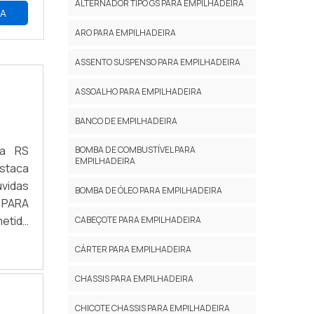
ALTERNADOR TIPO GS PARA EMPILHADEIRA
RA
ARO PARA EMPILHADEIRA
ASSENTO SUSPENSO PARA EMPILHADEIRA
ASSOALHO PARA EMPILHADEIRA
BANCO DE EMPILHADEIRA
sa RS
BOMBA DE COMBUSTÍVEL PARA
EMPILHADEIRA
estaca
úvidas
BOMBA DE ÓLEO PARA EMPILHADEIRA
 PARA
etida
CABEÇOTE PARA EMPILHADEIRA
w-how
CÁRTER PARA EMPILHADEIRA
panhia
.Ainda
CHASSIS PARA EMPILHADEIRA
a que
es que
CHICOTE CHASSIS PARA EMPILHADEIRA