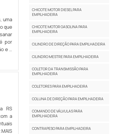
uízos
CHICOTE MOTOR DIESEL PARA
re ser
EMPILHADEIRA
s, uma
uidado
ão que
evitar
CHICOTE MOTOR GASOLINA PARA
EMPILHADEIRA
 sanar
m com
 é por
astos
CILINDRO DE DIREÇÃO PARA EMPILHADEIRA
ão e o
er se
ia no
iança
CILINDRO MESTRE PARA EMPILHADEIRA
KA RS
mento
COLETOR DA TRANSMISSÃO PARA
a com
ação;
EMPILHADEIRA
ística
mento
ntrole
COLETORES PARA EMPILHADEIRA
mentos
e uma
eiras
COLUNA DE DIREÇÃO PARA EMPILHADEIRA
ea de
co na
 a RS
adores
daste
COMANDO DE VÁLVULAS PARA
com a
tos e
EMPILHADEIRA
mpresa
ntuais
ntrole
ridas
CONTRAPESO PARA EMPILHADEIRA
.MAIS
tos e
 alta