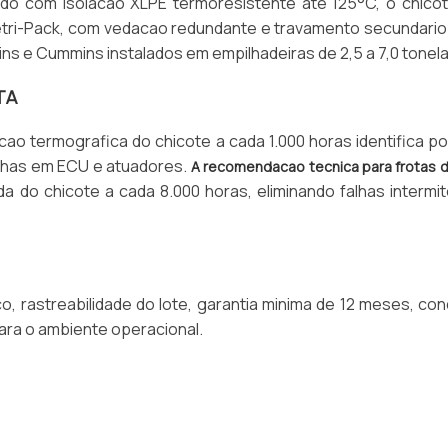
o com isolacao XLPE termoresistente ate 125°C, o chicote
ri-Pack, com vedacao redundante e travamento secundario.
ins e Cummins instalados em empilhadeiras de 2,5 a 7,0 tonel
TA
cao termografica do chicote a cada 1.000 horas identifica p
lhas em ECU e atuadores.
A recomendacao tecnica para frotas 
a do chicote a cada 8.000 horas, eliminando falhas intermi
co, rastreabilidade do lote, garantia minima de 12 meses, co
para o ambiente operacional.