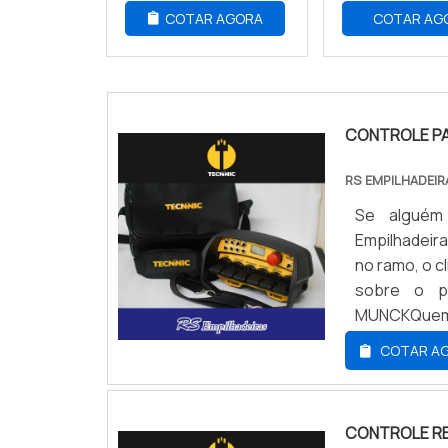
COTAR AGORA
COTAR AG
CONTROLE P
RS EMPILHADEI
Se alguém
Empilhadeir
no ramo, o c
sobre o p
MUNCKQuem 
com seus s
COTAR A
focado em ce
foca em tec
focando em
CONTROLE R
tenha produ