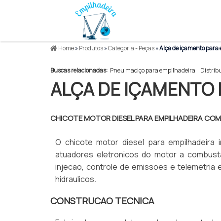
Home
»
Produtos
»
Categoria - Peças
»
Alça de içamento para
Buscas relacionadas:
Pneu maciço para empilhadeira
Distrib
ALÇA DE IÇAMENTO 
CHICOTE MOTOR DIESEL PARA EMPILHADEIRA COM
O chicote motor diesel para empilhadeira
atuadores eletronicos do motor a combusta
injecao, controle de emissoes e telemetria 
hidraulicos.
CONSTRUCAO TECNICA