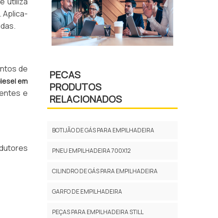
 utiliza
 Aplica-
adas.
ontos de
PECAS
diesel em
PRODUTOS
tentes e
RELACIONADOS
BOTIJÃO DE GÁS PARA EMPILHADEIRA
ndutores
PNEU EMPILHADEIRA 700X12
CILINDRO DE GÁS PARA EMPILHADEIRA
GARFO DE EMPILHADEIRA
PEÇAS PARA EMPILHADEIRA STILL