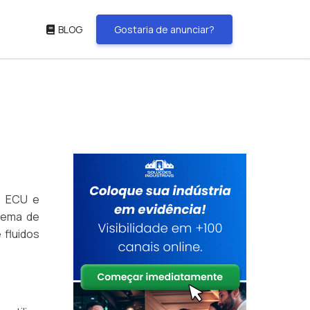
BLOG
Gostaria de anunciar?
, ECU e
stema de
 fluidos