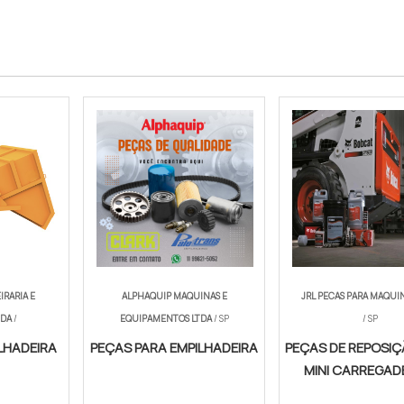
IRARIA E
ALPHAQUIP MAQUINAS E
JRL PECAS PARA MAQUI
TDA
/
EQUIPAMENTOS LTDA
/ SP
/ SP
LHADEIRA
PEÇAS PARA EMPILHADEIRA
PEÇAS DE REPOSIÇ
MINI CARREGAD