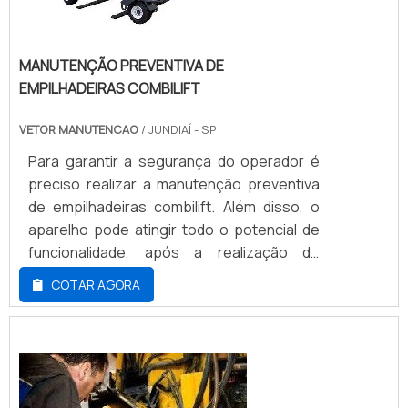
MANUTENÇÃO PREVENTIVA DE
EMPILHADEIRAS COMBILIFT
VETOR MANUTENCAO
/ JUNDIAÍ - SP
Para garantir a segurança do operador é
preciso realizar a manutenção preventiva
de empilhadeiras combilift. Além disso, o
aparelho pode atingir todo o potencial de
funcionalidade, após a realização do
serviço. As empilhadeiras são amplamente
COTAR AGORA
empregadas nos mais diversos segmentos
industriais, onde há a necessidade de
realizar a movimentação de transporte em
grandes volumes de cargas. Por conta
disso essa máquina é considerada um