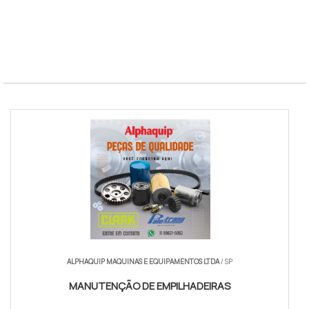
Energia
Eletrica, GLP ou Diesel
SLA Tecnico
4 horas uteis
Cobertura
Guarulhos e ABC
Norma
NR-11 e NR-12
ALPHAQUIP MAQUINAS E EQUIPAMENTOS LTDA
/ SP
MANUTENÇÃO DE EMPILHADEIRAS