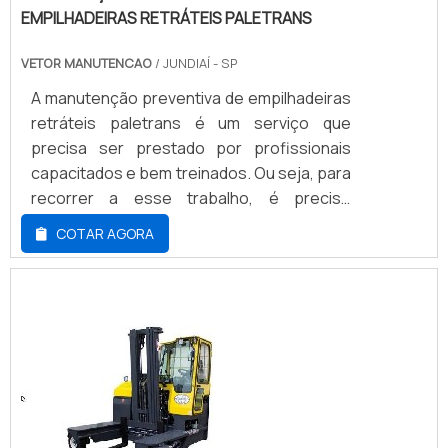
EMPILHADEIRAS RETRÁTEIS PALETRANS
VETOR MANUTENCAO
/ JUNDIAÍ - SP
A manutenção preventiva de empilhadeiras
retráteis paletrans é um serviço que
precisa ser prestado por profissionais
capacitados e bem treinados. Ou seja, para
recorrer a esse trabalho, é preciso
contratar uma empresa especializada e
COTAR AGORA
gabaritada, além de possuir bastante
experiência no mercado.As empilhadeiras
são equipamentos feito para a
movimentação de cargas e têm grande
aplicação para vários segmentos da
indústria e também em ambien...