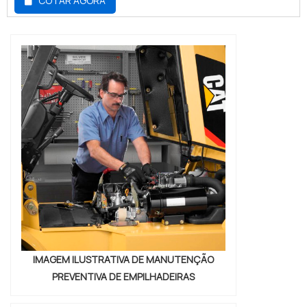
COTAR AGORA
muito importante contar com uma empresa
parceira e especializada neste tipo de
serviço. E esse é o caso da
LOTVS!Vantagens em contratar o
serviçoSegurança;Durabilidade do seu
equipamento;Preço justo.Mais sobre a
emp...
IMAGEM ILUSTRATIVA DE MANUTENÇÃO
PREVENTIVA DE EMPILHADEIRAS