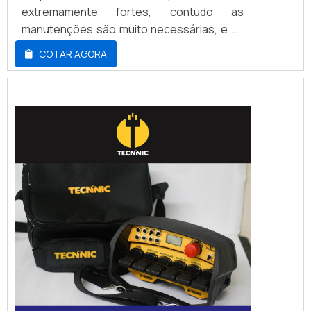
extremamente fortes, contudo as
manutenções são muito necessárias, e as
vezes as peças para direção empilhadeiras
COTAR AGORA
elétricas deve ser trocadas. Por conta
disso, é importante saber quais são as
peças básicas para que o equipamento
funcione de maneira correta. Entender
quais são as peças, as funções e o local
ideal para encontrá-l...