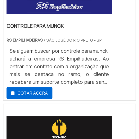
CONTROLE PARA MUNCK
RS EMPILHADEIRAS
/ SÃO JOSÉ DO RIO PRETO - SP
Se alguém buscar por controle para munck,
achará a empresa RS Empilhadeiras. Ao
entrar em contato com a organização que
mais se destaca no ramo, o cliente
receberá um suporte completo para sanar
eventuais dúvidas sobre o produto a ser
COTAR AGORA
adquirido.DETALHES SOBRE CONTROLE
PARA MUNCKQuem quer achar controle
para munck em uma empresa
comprometida com seus serviços,
encontrará a RS Empilhadeiras. Com
grande know-how focado em cesta aérea