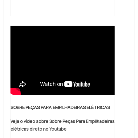
ARTICULADAS deve ser feita por uma
empresa de qualidadeA vetor está desde
2012 no ramo, pronta para atender diversos
clientes com produtos e serviços de
extrema qualidade. A empresa fica na
cidade de Jundiaí, interior de São Paulo.
Contudo ela atende também Minas Gerais,
Rio Grande do Sul, Paraná e Santa Catarina..
SOBRE PEÇAS PARA EMPILHADEIRAS ELÉTRICAS
Veja o vídeo sobre Sobre Peças Para Empilhadeiras
elétricas direto no Youtube