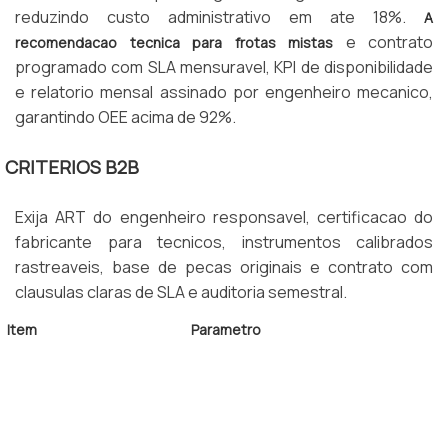
reduzindo custo administrativo em ate 18%.
A
e contrato
recomendacao tecnica para frotas mistas
programado com SLA mensuravel, KPI de disponibilidade
e relatorio mensal assinado por engenheiro mecanico,
garantindo OEE acima de 92%.
CRITERIOS B2B
Exija ART do engenheiro responsavel, certificacao do
fabricante para tecnicos, instrumentos calibrados
rastreaveis, base de pecas originais e contrato com
clausulas claras de SLA e auditoria semestral.
Item
Parametro
SLA Tecnico
4 horas uteis
Cobertura
Multimarca nacional
MTBF Alvo
Acima de 1.500 horas
Disponibilidade
Acima de 95%