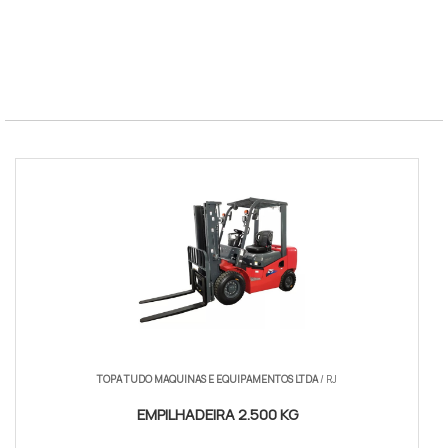
8FGCU 25
GLP 2,5 t
8FDU 30
Diesel 3,0 t
BT Reflex
Retratil
Norma
ISO 9001
TOPA TUDO MAQUINAS E EQUIPAMENTOS LTDA
/ RJ
EMPILHADEIRA 2.500 KG