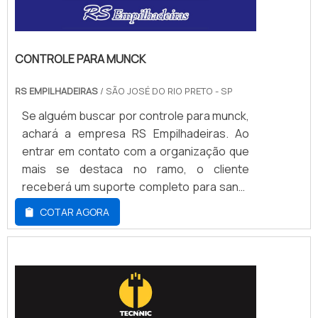
CONTROLE PARA MUNCK
RS EMPILHADEIRAS
/ SÃO JOSÉ DO RIO PRETO - SP
Se alguém buscar por controle para munck,
achará a empresa RS Empilhadeiras. Ao
entrar em contato com a organização que
mais se destaca no ramo, o cliente
receberá um suporte completo para sanar
eventuais dúvidas sobre o produto a ser
COTAR AGORA
adquirido.DETALHES SOBRE CONTROLE
PARA MUNCKQuem quer achar controle
para munck em uma empresa
comprometida com seus serviços,
encontrará a RS Empilhadeiras. Com
grande know-how focado em cesta aérea