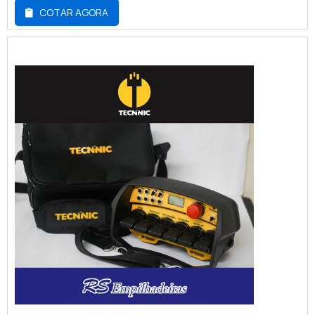
metropolitana de São Paulo, principalmente
COTAR AGORA
quando a contratação é feita em empresas
de referência no segmento.OS PONTOS
POSITIVOS DA CONTRATAÇÃOGeralmente,
a escolha de locação de empilhadeiras se
dá devido a ampla gama de vantagens
advindas da escolha. O primeiro ...