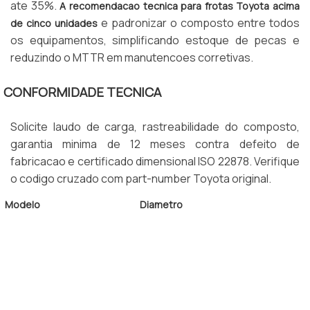
ate 35%.
A recomendacao tecnica para frotas Toyota acima
e padronizar o composto entre todos
de cinco unidades
os equipamentos, simplificando estoque de pecas e
reduzindo o MTTR em manutencoes corretivas.
CONFORMIDADE TECNICA
Solicite laudo de carga, rastreabilidade do composto,
garantia minima de 12 meses contra defeito de
fabricacao e certificado dimensional ISO 22878. Verifique
o codigo cruzado com part-number Toyota original.
Modelo
Diametro
7FBE 15-20
343 mm
8FGCU 25-30
406 mm
8FGU 32-45
457 mm
Composto Padrao
Poliuretano Shore A 92
Norma
ISO 22878 e NR-12