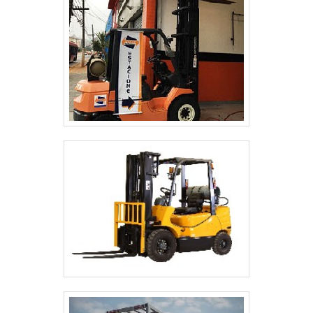
cliente.Ainda focando na qualidade em
estante porta paletes preço, é importante
buscar uma empresa que tenha produtos e
serviços com ótima qualidade e precisão,
pequenos detalhes, mas de grande valia
para saber a procedência e seriedade da
empresa.Existem muitas formas diferentes
de demonstrar conhecimento e autoridade
em sua área de atuação. Os motivos pelos
quais a Escomaq é a melhor opção no
segmento quando procurar por estante
porta paletes preço: Comprometida com
os serviços; Responsável; Altamente
qualificada; Inovadora; Segura. EFICIÊNCIA
E QUALIDADE COMPROVADASomente na
Escomaq tem a solução ideal para estante
porta paletes preço. São opções variadas
que a empresa oferece, como