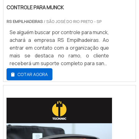
CONTROLE PARA MUNCK
RS EMPILHADEIRAS
/ SÃO JOSÉ DO RIO PRETO - SP
Se alguém buscar por controle para munck,
achará a empresa RS Empilhadeiras. Ao
entrar em contato com a organização que
mais se destaca no ramo, o cliente
receberá um suporte completo para sanar
eventuais dúvidas sobre o produto a ser
COTAR AGORA
adquirido.DETALHES SOBRE CONTROLE
PARA MUNCKQuem quer achar controle
para munck em uma empresa
comprometida com seus serviços,
encontrará a RS Empilhadeiras. Com
grande know-how focado em cesta aérea
articulada e guindaste hidráulico veicular, a
companhia foca em tecnologia e