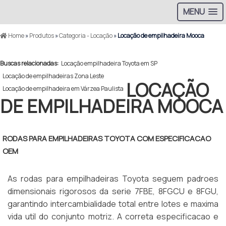
MENU
Home
»
Produtos
»
Categoria - Locação
»
Locação de empilhadeira Mooca
Buscas relacionadas:
Locação empilhadeira Toyota em SP
Locação de empilhadeiras Zona Leste
LOCAÇÃO
Locação de empilhadeira em Várzea Paulista
DE EMPILHADEIRA MOOCA
RODAS PARA EMPILHADEIRAS TOYOTA COM ESPECIFICACAO
OEM
As rodas para empilhadeiras Toyota seguem padroes
dimensionais rigorosos da serie 7FBE, 8FGCU e 8FGU,
garantindo intercambialidade total entre lotes e maxima
vida util do conjunto motriz. A correta especificacao e