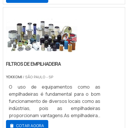
qualidade.Quando o tema é filtro hidráulico
empilhadeira, com os profissionais
especializados da Cristal Parts irá
encontrar excelente custo-benefício com
manutenção em diversas marcas e
modelos de empilhadeiras.ALGUNS DE...
FILTROS DE EMPILHADEIRA
YOKKOMI
/ SÃO PAULO - SP
O uso de equipamentos como as
empilhadeiras é fundamental para o bom
funcionamento de diversos locais como as
indústrias, pois as empilhadeiras
proporcionam vantagens.As empilhadeiras
são capazes de agarrar, levantar, mover e
COTAR AGORA