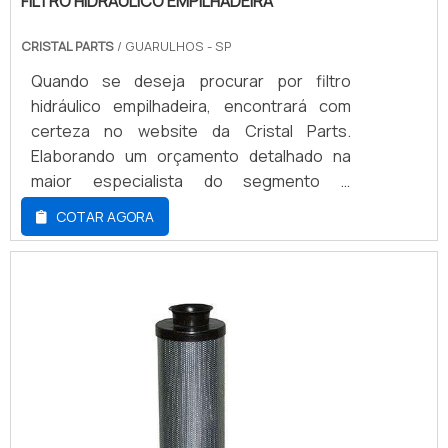
FILTRO HIDRÁULICO EMPILHADEIRA
CRISTAL PARTS
/ GUARULHOS - SP
Quando se deseja procurar por filtro
hidráulico empilhadeira, encontrará com
certeza no website da Cristal Parts.
Elaborando um orçamento detalhado na
maior especialista do segmento e
descobrindo a melhor referência em
COTAR AGORA
qualidade.Quando o tema é filtro hidráulico
empilhadeira, com os profissionais
especializados da Cristal Parts irá
encontrar excelente custo-benefício com
manutenção em diversas marcas e
modelos de empilhadeiras.ALGUNS DE...