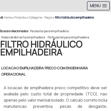
MENU
Home
»
Produtos
»
Categoria - Peças
»
filtro hidráulico empilhadeira
Buscas relacionadas:
Paralama para empilhadeira
Rodas de Borracha empilhadeira
Porta painel para empilhadeira
FILTRO HIDRÁULICO
EMPILHADEIRA
LOCACAO EMPILHADEIRA PRECO COM ENGENHARIA
OPERACIONAL
A locacao de empilhadeira preco competitivo deve ser
avaliada pelo custo total de propriedade (TCO), nao
apenas pelo valor mensal isolado. O calculo correto inclui
manutencao preventiva, pecas de desgaste,