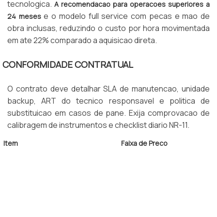
tecnologica.
A recomendacao para operacoes superiores a
e o modelo full service com pecas e mao de
24 meses
obra inclusas, reduzindo o custo por hora movimentada
em ate 22% comparado a aquisicao direta.
CONFORMIDADE CONTRATUAL
O contrato deve detalhar SLA de manutencao, unidade
backup, ART do tecnico responsavel e politica de
substituicao em casos de pane. Exija comprovacao de
calibragem de instrumentos e checklist diario NR-11.
Item
Faixa de Preco
Empilhadeira GLP 2,5 t
R$ 4.500 a R$ 6.800
Eletrica Contrapeso 2,0 t
R$ 5.200 a R$ 7.500
Retratil 1,6 t
R$ 7.000 a R$ 9.500
SLA Tecnico
4 a 8 horas
Norma
NR-11