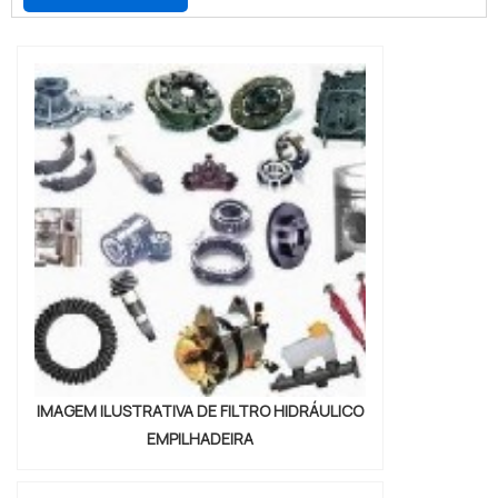
girar cargas muito pesadas. Um dos
principais motivos de falhas no
equipamento é ocasionado por falta de
cuidados com o filtros de
empilhadeira.MAIS DETALHES ACERCA DO
PRODUTOPeças como os filtros para
empilhadeira...
IMAGEM ILUSTRATIVA DE FILTRO HIDRÁULICO
EMPILHADEIRA