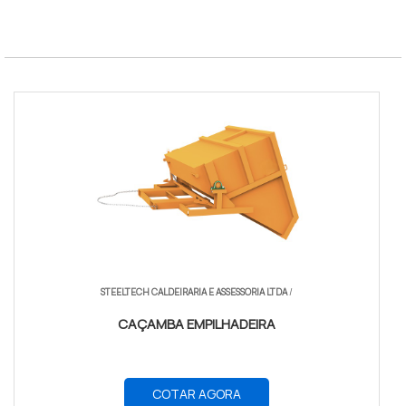
Payback
Inferior a 18 meses
Garantia
90 dias conjunto motriz
STEELTECH CALDEIRARIA E ASSESSORIA LTDA
/
CAÇAMBA EMPILHADEIRA
COTAR AGORA