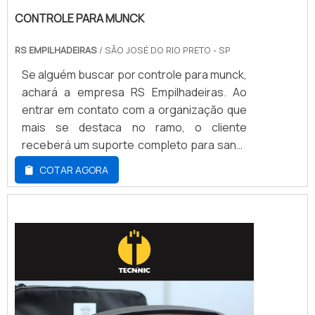
CONTROLE PARA MUNCK
RS EMPILHADEIRAS
/ SÃO JOSÉ DO RIO PRETO - SP
Se alguém buscar por controle para munck,
achará a empresa RS Empilhadeiras. Ao
entrar em contato com a organização que
mais se destaca no ramo, o cliente
receberá um suporte completo para sanar
eventuais dúvidas sobre o produto a ser
COTAR AGORA
adquirido.DETALHES SOBRE CONTROLE
PARA MUNCKQuem quer achar controle
para munck em uma empresa
comprometida com seus serviços,
encontrará a RS Empilhadeiras. Com
grande know-how focado em cesta aérea
articulada e guindaste hidráulico veicular, a
companhia foca em tecnologia e