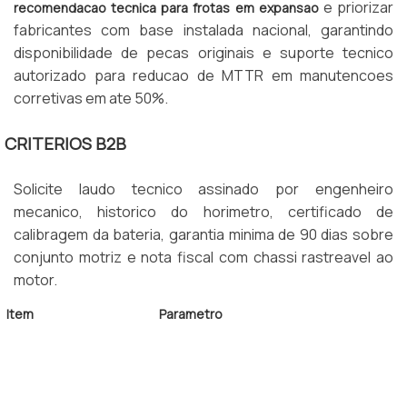
e priorizar
recomendacao tecnica para frotas em expansao
fabricantes com base instalada nacional, garantindo
disponibilidade de pecas originais e suporte tecnico
autorizado para reducao de MTTR em manutencoes
corretivas em ate 50%.
CRITERIOS B2B
Solicite laudo tecnico assinado por engenheiro
mecanico, historico do horimetro, certificado de
calibragem da bateria, garantia minima de 90 dias sobre
conjunto motriz e nota fiscal com chassi rastreavel ao
motor.
Item
Parametro
Horimetro Max
8.000 horas
Bateria
Acima de 80%
Economia
40% a 60%