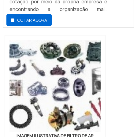
cotação por meio da própria empresa e
encontrando a organização mais
competente do ramo.Quando o desejo é
COTAR AGORA
por filtro de ar empilhadeira Hyster, com os
melhores profissionais da Cristal Parts irá
encontrar excelente custo-benefício com
opções personalizadas para a
movimentação de materiais.UM POUCO
MAIS SOBRE FILTRO D...
IMAGEM ILUSTRATIVA DE FILTRO DE AR