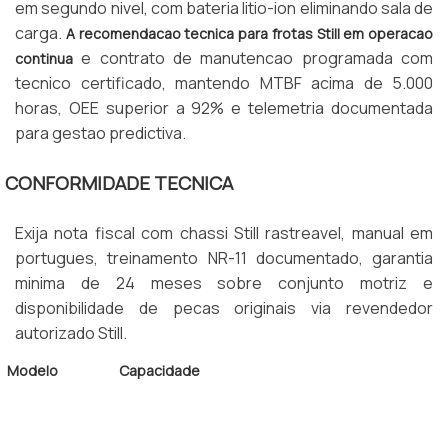
em segundo nivel, com bateria litio-ion eliminando sala de
carga.
A recomendacao tecnica para frotas Still em operacao
e contrato de manutencao programada com
continua
tecnico certificado, mantendo MTBF acima de 5.000
horas, OEE superior a 92% e telemetria documentada
para gestao predictiva.
CONFORMIDADE TECNICA
Exija nota fiscal com chassi Still rastreavel, manual em
portugues, treinamento NR-11 documentado, garantia
minima de 24 meses sobre conjunto motriz e
disponibilidade de pecas originais via revendedor
autorizado Still.
Modelo
Capacidade
HPT 2500
Manual 2.500 kg
EXU 18-22
1.800 a 2.200 kg