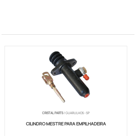
EXV 14-16
Pre-elevadora 1.400-1.600 kg
MTBF
Acima de 5.000 horas
Norma
NR-11 e NR-17
filtro de ar empilhadeira hyster
CRISTAL PARTS
/ GUARULHOS - SP
CILINDRO MESTRE PARA EMPILHADEIRA