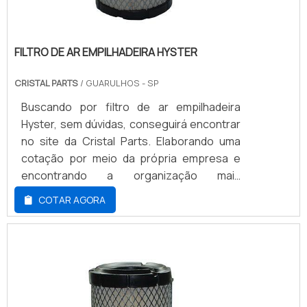
FILTRO DE AR EMPILHADEIRA HYSTER
CRISTAL PARTS
/ GUARULHOS - SP
Buscando por filtro de ar empilhadeira
Hyster, sem dúvidas, conseguirá encontrar
no site da Cristal Parts. Elaborando uma
cotação por meio da própria empresa e
encontrando a organização mais
competente do ramo.Quando o desejo é
COTAR AGORA
por filtro de ar empilhadeira Hyster, com os
melhores profissionais da Cristal Parts irá
encontrar excelente custo-benefício com
opções personalizadas para a
movimentação de materiais.UM POUCO
MAIS SOBRE FILTRO D...