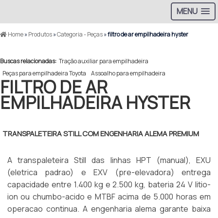
MENU
Home
»
Produtos
»
Categoria - Peças
»
filtro de ar empilhadeira hyster
Buscas relacionadas:
Tração auxiliar para empilhadeira
Peças para empilhadeira Toyota
Assoalho para empilhadeira
FILTRO DE AR
EMPILHADEIRA HYSTER
TRANSPALETEIRA STILL COM ENGENHARIA ALEMA PREMIUM
A transpaleteira Still das linhas HPT (manual), EXU
(eletrica padrao) e EXV (pre-elevadora) entrega
capacidade entre 1.400 kg e 2.500 kg, bateria 24 V litio-
ion ou chumbo-acido e MTBF acima de 5.000 horas em
operacao continua. A engenharia alema garante baixa