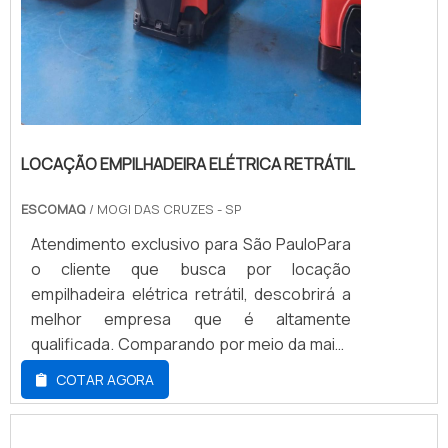
LOCAÇÃO EMPILHADEIRA ELÉTRICA RETRÁTIL
ESCOMAQ
/ MOGI DAS CRUZES - SP
Atendimento exclusivo para São PauloPara
o cliente que busca por locação
empilhadeira elétrica retrátil, descobrirá a
melhor empresa que é altamente
qualificada. Comparando por meio da maior
empresa da área e conhecendo a
COTAR AGORA
sofisticação, qualidade e preço justo em
um só lugar. Quando o desejo é por locação
empilhadeira elétrica retrátil, com a