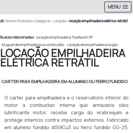
MENU
Home
»
Produtos
»
Categoria - Locação
»
locação empilhadeira elétrica retrátil
Buscas relacionadas:
Locação empilhadeira Toyota em SP
Aluguel de empilhadeiras a combustão
Locação de empilhadeiras a gás
LOCAÇÃO EMPILHADEIRA
ELÉTRICA RETRÁTIL
CARTER PARA EMPILHADEIRA EM ALUMINIO OU FERRO FUNDIDO
O carter para empilhadeira e o reservatorio inferior do
motor a combustao interna que armazena oleo
lubrificante motor, recebe carga do virabrequim e
protege internos contra impactos externos. Fabricado
em aluminio fundido AlSi9Cu3 ou ferro fundido GG-25,