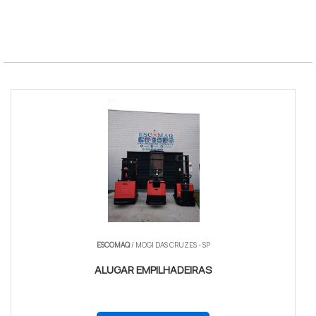
Bujao
Magnetico
Norma
SAE J442
locação empilhadeira elétrica retrátil
ESCOMAQ
/ MOGI DAS CRUZES - SP
ALUGAR EMPILHADEIRAS