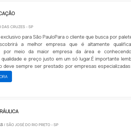
OCAÇÃO
I DAS CRUZES - SP
exclusivo para São PauloPara o cliente que busca por palete
scobrirá a melhor empresa que é altamente qualifica
 por meio da maior empresa da área e conhecend
, qualidade e preço justo em um só lugar.É importante lemb
ço deve sempre ser prestado por empresas especializadas
se tipo de cuidado ajuda a garantir a qualidade e assertivi
ORA
lém de...
DRÁULICA
AS
/ SÃO JOSÉ DO RIO PRETO - SP