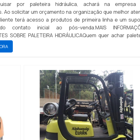
isar por paleteira hidráulica, achará na empresa
s. Ao solicitar um orçamento na organização que melhor ate
liente terá acesso a produtos de primeira linha e um supo
 do contato inicial ao pós-venda.MAIS INFORMAÇ
ES SOBRE PALETEIRA HIDRÁULICAQuem quer achar palete
m uma empresa inovadora, vai até o site da RS Empilhadeir
ORA
 mini guindaste articulado e paleteira manual, a compan
satisfação da venda à entrega final, com foco total
em perder o foco em paleteira hidráulica, mais do que vi
tividade, deve oferecer produtos e serviços que tenham ót
e precisão, características simples, mas que mostra
nto da empresa com seus clientes.É importante lembrar qu
e sempre ser adquirido com companhias especializadas
se tipo de cuidado ajuda a garantir a qualidade e durabilid
s, além de evitar prejuízos com substituições frequentes
e não cumprem com suas funções adequadamente. Assim
par gastos desnecessários.Existem diversos motivos para a
as ter se tornado destaque quando pensamos em uma empr