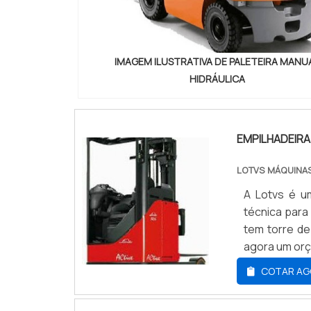
que entrega 
Atendimento 
atuação; Co
IMAGEM ILUSTRATIVA DE PALETEIRA MANU
pagamento di
HIDRÁULICA
Equipamen
SEGMENTOSo
buscada na 
oferece uma
EMPILHADEIRA 
hidráulico 
serviços, pa
LOTVS MÁQUINAS
são realiza
A Lotvs é u
fatores, som
técnica para
profissionai
tem torre de
entrega com e
agora um orça
COTAR AG