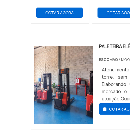
COTAR AGORA
COTAR AGO
PALETEIRA EL
ESCOMAQ
/ MOG
Atendimento 
torre, sem
Elaborando
mercado e 
atuação.Qua
profissiona
COTAR AG
comprometime