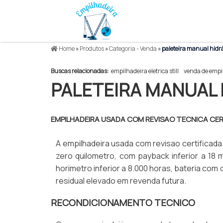
Home
»
Produtos
»
Categoria - Venda
»
paleteira manual hidr
Buscas relacionadas:
empilhadeira eletrica still
venda de empi
PALETEIRA MANUAL 
EMPILHADEIRA USADA COM REVISAO TECNICA CE
A empilhadeira usada com revisao certificad
zero quilometro, com payback inferior a 1
horimetro inferior a 8.000 horas, bateria co
residual elevado em revenda futura.
RECONDICIONAMENTO TECNICO