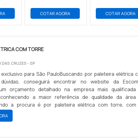
RA
COTAR AGORA
COTAR AGORA
ÉTRICA COM TORRE
I DAS CRUZES - SP
exclusivo para São PauloBuscando por paleteira elétrica 
 dúvidas, conseguirá encontrar no website da Escom
 um orçamento detalhado na empresa mais qualificada
conhecendo a maior referência de qualidade da área
ndo a procura é por paleteira elétrica com torre, com
is da Escomaq irá encontrar excelente custo-benefício 
ORA
nto com os resultados dos ...