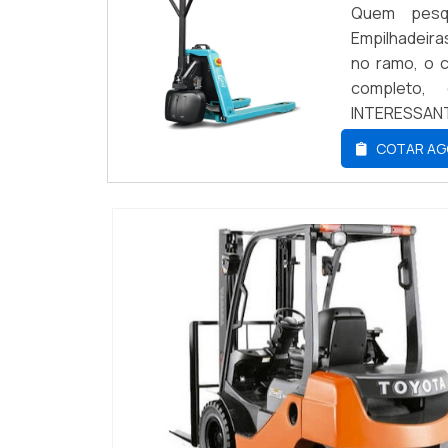
Quem pesqu
Empilhadeira
no ramo, o c
completo,
INTERESSANT
hidráulica e
COTAR AG
Atuando com
garante a 
qualidade.S
apenas lucra
qualidade 
comprometime
produto dev
segmento. Es
dos materiai
produtos qu
possível pou
Empilhadeir