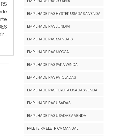
EMPILHADEIRAS GOIANIA
 RS
nde
EMPILHADEIRAS HYSTER USADAS A VENDA
rte
ÕES
EMPILHADEIRAS JUNDIAI
ira
EMPILHADEIRAS MANUAIS
as.
hia
EMPILHADEIRAS MOOCA
 na
sar
EMPILHADEIRAS PARA VENDA
ima
EMPILHADEIRAS PATOLADAS
m o
e o
EMPILHADEIRAS TOYOTA USADAS VENDA
 no
ade
EMPILHADEIRAS USADAS
 de
EMPILHADEIRAS USADAS À VENDA
, é
 RS
PALETEIRA ELÉTRICA MANUAL
esa