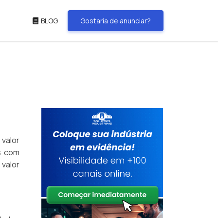
BLOG
Gostaria de anunciar?
 valor
s com
 valor