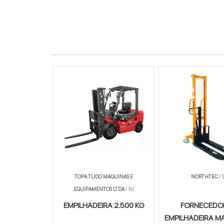
Economia
40% a 60%
Payback
Inferior a 18 meses
Garantia
90 dias conjunto motriz
TOPA TUDO MAQUINAS E
NORTHTEC
/ 
EQUIPAMENTOS LTDA
/ RJ
EMPILHADEIRA 2.500 KG
FORNECEDO
EMPILHADEIRA M