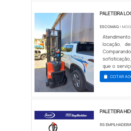
PALETEIRA L
ESCOMAQ
/ MOG
Atendimento 
locação, de
Comparando
sofisticação
que o servi
segmento. Es
COTAR AG
do serviço, a
PALETEIRA HI
RS EMPILHADEIR