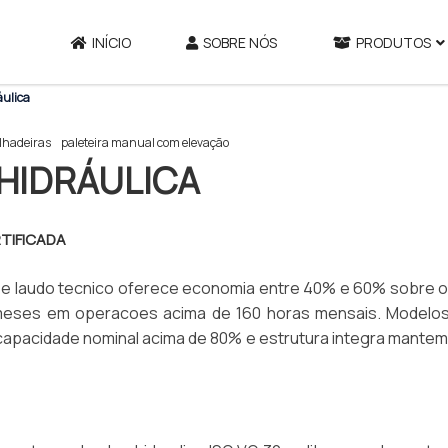
INÍCIO
SOBRE NÓS
PRODUTOS
áulica
lhadeiras
paleteira manual com elevação
HIDRÁULICA
RTIFICADA
a e laudo tecnico oferece economia entre 40% e 60% sobre o
8 meses em operacoes acima de 160 horas mensais. Modelo
m capacidade nominal acima de 80% e estrutura integra mantem