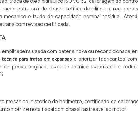
ao, troca de oleo hidraulico ISO VG 32, calibragem do contro
icacao estrutural do chassi, retifica de cilindros, recupera
ro mecanico e laudo de capacidade nominal residual. Aten
Paletrans com revisao certificada.
TA
a empilhadeira usada com bateria nova ou recondicionada e
e priorizar fabricantes com
tecnica para frotas em expansao
ade de pecas originais, suporte tecnico autorizado e redu
%.
ro mecanico, historico do horimetro, certificado de calibra
unto motriz e nota fiscal com chassi rastreavel ao motor.