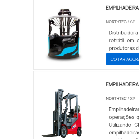
EMPILHADEIRA
NORTHTEC
/ SP
Distribuidora autorizada H
retrátil em
produtoras d
COTAR AGOR
EMPILHADEIRA
NORTHTEC
/ SP
Empilhadeir
operações q
Utilizando 
empilhadeir