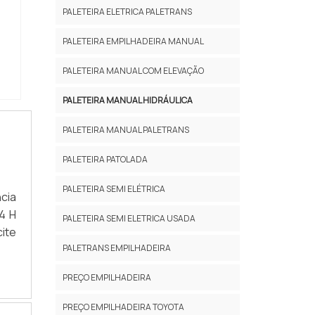
ão:
PALETEIRA ELETRICA PALETRANS
 de
PALETEIRA EMPILHADEIRA MANUAL
 de
zo;
PALETEIRA MANUAL COM ELEVAÇÃO
 NO
ais
PALETEIRA MANUAL HIDRÁULICA
esa
PALETEIRA MANUAL PALETRANS
ste
eus
PALETEIRA PATOLADA
nde
ses
PALETEIRA SEMI ELÉTRICA
cia
s e
14 H
PALETEIRA SEMI ELETRICA USADA
 de
cite
PALETRANS EMPILHADEIRA
PREÇO EMPILHADEIRA
PREÇO EMPILHADEIRA TOYOTA