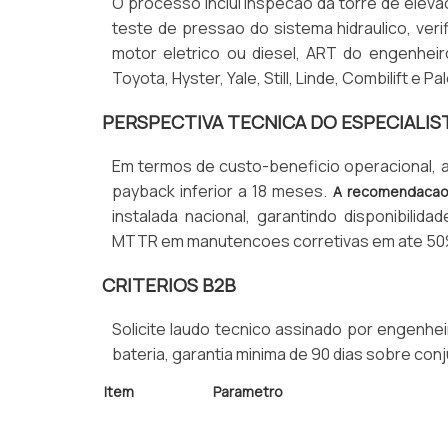
O processo inclui inspecao da torre de elevac
teste de pressao do sistema hidraulico, verif
motor eletrico ou diesel, ART do engenhei
Toyota, Hyster, Yale, Still, Linde, Combilift e 
PERSPECTIVA TECNICA DO ESPECIALIS
Em termos de custo-beneficio operacional, 
payback inferior a 18 meses.
A recomendacao 
instalada nacional, garantindo disponibilid
MTTR em manutencoes corretivas em ate 50
CRITERIOS B2B
Solicite laudo tecnico assinado por engenhei
bateria, garantia minima de 90 dias sobre conj
Item
Parametro
Horimetro Max
8.000 horas
Bateria
Acima de 80%