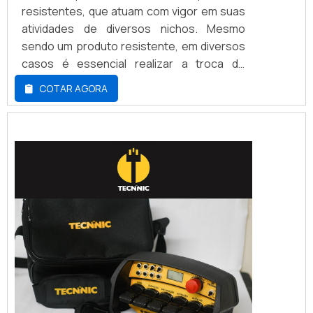
resistentes, que atuam com vigor em suas
atividades de diversos nichos. Mesmo
sendo um produto resistente, em diversos
casos é essencial realizar a troca de
peças, sejam elas de uso interno ou
COTAR AGORA
externo, com isso é melhor buscar por um
fornecedor de peças paletrans de
qualidade. Dentre as peças mais utilizadas
para este serviço, é possível destacar:
Roda direcional; Mola de pistão; Kit de
reparos; Rolamento d...