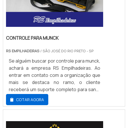
CONTROLE PARA MUNCK
RS EMPILHADEIRAS
/ SÃO JOSÉ DO RIO PRETO - SP
Se alguém buscar por controle para munck,
achará a empresa RS Empilhadeiras. Ao
entrar em contato com a organização que
mais se destaca no ramo, o cliente
receberá um suporte completo para sanar
eventuais dúvidas sobre o produto a ser
COTAR AGORA
adquirido.DETALHES SOBRE CONTROLE
PARA MUNCKQuem quer achar controle
para munck em uma empresa
comprometida com seus serviços,