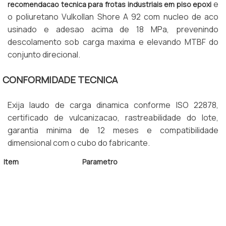
e
recomendacao tecnica para frotas industriais em piso epoxi
o poliuretano Vulkollan Shore A 92 com nucleo de aco
usinado e adesao acima de 18 MPa, prevenindo
descolamento sob carga maxima e elevando MTBF do
conjunto direcional.
CONFORMIDADE TECNICA
Exija laudo de carga dinamica conforme ISO 22878,
certificado de vulcanizacao, rastreabilidade do lote,
garantia minima de 12 meses e compatibilidade
dimensional com o cubo do fabricante.
Item
Parametro
Composto
Poliuretano, Nylon, Borracha
Dureza Shore A
85 a 95
Diametro
200 a 457 mm
Vida Util
4.000 a 12.000 horas