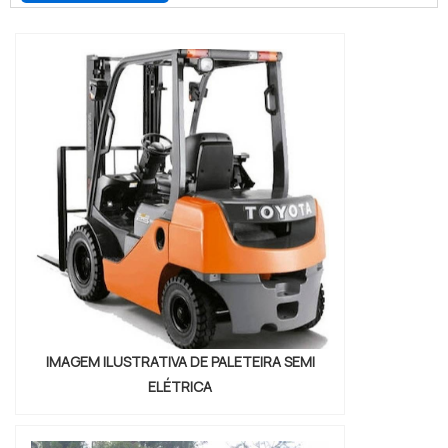
INTERESSANTES SOBRE PALETEIRA
HIDRÁULICAQuem quer achar paleteira
hidráulica em uma empresa inovadora, vai
até o site da RS Empilhadeiras. Atuando
com mini guindaste articulado e paleteira
manual, a companhia garante a satisfação
da venda à entrega final, com foco total na
qualidade.Sem perder o foco em paleteira
hidráulica, mais do que visar apenas
lucratividade, deve oferecer produtos e
serviços que tenham ótima qualidade e
precisão, características simples, mas que
mostram o comprometimento da empresa
com seus clientes.É importante lembrar
IMAGEM ILUSTRATIVA DE PALETEIRA SEMI
que o produto deve sempre ser adquirido
ELÉTRICA
com companhias especializadas no
segmento. Esse tipo de cuidado ajuda a