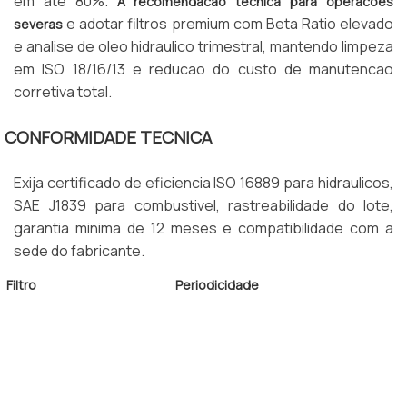
em ate 80%.
A recomendacao tecnica para operacoes
e adotar filtros premium com Beta Ratio elevado
severas
e analise de oleo hidraulico trimestral, mantendo limpeza
em ISO 18/16/13 e reducao do custo de manutencao
corretiva total.
CONFORMIDADE TECNICA
Exija certificado de eficiencia ISO 16889 para hidraulicos,
SAE J1839 para combustivel, rastreabilidade do lote,
garantia minima de 12 meses e compatibilidade com a
sede do fabricante.
Filtro
Periodicidade
Hidraulico
1.000 horas
Ar
500 a 1.000 horas
Combustivel
500 horas
Oleo Motor
250 horas