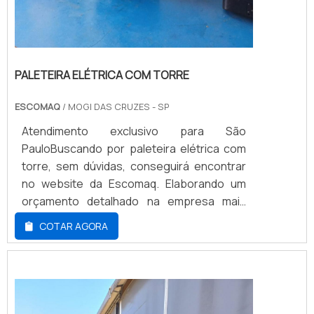
PALETEIRA ELÉTRICA COM TORRE
ESCOMAQ
/ MOGI DAS CRUZES - SP
Atendimento exclusivo para São
PauloBuscando por paleteira elétrica com
torre, sem dúvidas, conseguirá encontrar
no website da Escomaq. Elaborando um
orçamento detalhado na empresa mais
qualificada do mercado e conhecendo a
COTAR AGORA
maior referência de qualidade da área de
atuação.Quando a procura é por paleteira
elétrica com torre, com os profissionais da
Escomaq irá encontrar excelente custo-
benefício com comprometimento com os