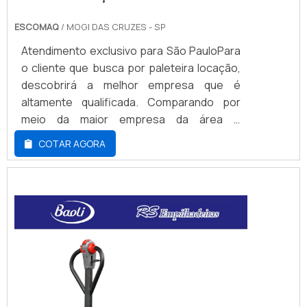
ESCOMAQ
/ MOGI DAS CRUZES - SP
Atendimento exclusivo para São PauloPara
o cliente que busca por paleteira locação,
descobrirá a melhor empresa que é
altamente qualificada. Comparando por
meio da maior empresa da área e
conhecendo a sofisticação, qualidade e
COTAR AGORA
preço justo em um só lugar.É importante
lembrar que o serviço deve sempre ser
prestado por empresas especializadas no
segmento. Esse tipo de cuidado ajuda a
garantir a qualidade e assertividade do
serviço, além de...