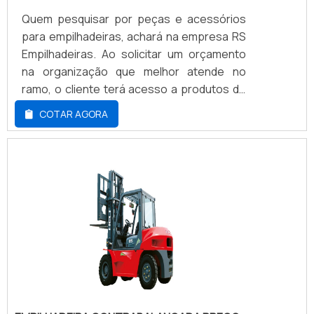
serviço e grande performance. Dessa
Quem pesquisar por peças e acessórios
forma, os resultados finais atendem as
para empilhadeiras, achará na empresa RS
qualificações dos consumidores com todo
Empilhadeiras. Ao solicitar um orçamento
vigor necessário. Solicite já um orçamento!.
na organização que melhor atende no
ramo, o cliente terá acesso a produtos de
primeira linha e um suporte completo, do
COTAR AGORA
contato inicial ao pós-venda.ALGUNS
DETALHES SOBRE PEÇAS E ACESSÓRIOS
PARA EMPILHADEIRASQuem quer encontrar
peças e acessórios para empilhadeiras em
uma empresa inovadora, descobre o site
da RS Empilhadeiras. Com grande know-
how focado em guindaste articulado e
paleteira hidráulica manual, a companhia
oferece sempre a melhor opção para o
cliente final.Sem perder o foco em peças e
acessórios para empilhadeiras, mais do