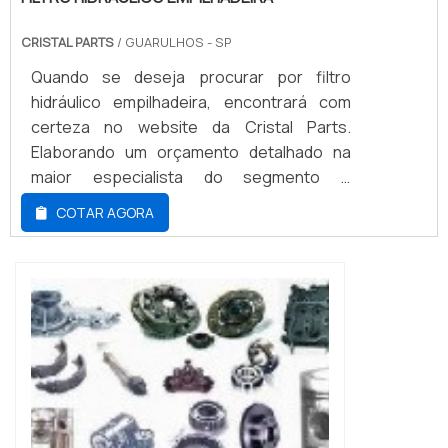
CRISTAL PARTS
/ GUARULHOS - SP
Quando se deseja procurar por filtro
hidráulico empilhadeira, encontrará com
certeza no website da Cristal Parts.
Elaborando um orçamento detalhado na
maior especialista do segmento e
descobrindo a melhor referência em
COTAR AGORA
qualidade.Quando o tema é filtro hidráulico
empilhadeira, com os profissionais
especializados da Cristal Parts irá
encontrar excelente custo-benefício com
manutenção em diversas marcas e
modelos de empilhadeiras.ALGUNS DE...