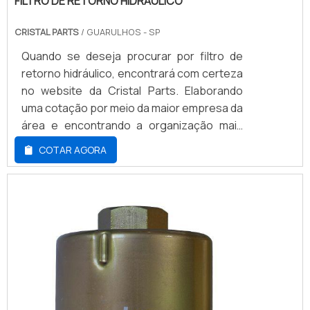
FILTRO DE RETORNO HIDRÁULICO
CRISTAL PARTS
/ GUARULHOS - SP
Quando se deseja procurar por filtro de
retorno hidráulico, encontrará com certeza
no website da Cristal Parts. Elaborando
uma cotação por meio da maior empresa da
área e encontrando a organização mais
competente do ramo.Quando a questão é
COTAR AGORA
filtro de retorno hidráulico, com os
profissionais especializados da Cristal
Parts irá encontrar proteção com
parcelamento em até 4x sem juros.MAIS
DETALHES SOBRE FILTRO DE RETORNO
HIDRÁULICOHá muitas...