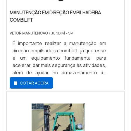
novos e seminovos. Vendas por todos
MANUTENÇÃO EM DIREÇÃO EMPILHADEIRA
Brasil, a equipe passa por constantes
COMBILIFT
treinamentos para ficarem sempre
atualizados, sem falar do relacionamento
VETOR MANUTENCAO
/ JUNDIAÍ - SP
de confiança e respeito que a empresa
tem com seus clientes e parceiros.Peça já
É importante realizar a manutenção em
uma cotação!.
direção empilhadeira combilift, já que esse
é um equipamento fundamental para
acelerar, dar mais segurança às atividades,
além de ajudar no armazenamento de
materiais, otimizando o uso dos
COTAR AGORA
espaços. Contudo é necessário estar
atento aos cuidados que é necessário
nesses equipamentos para que os
operadores não sejam submetidos às
paradas inesperadas nas
atividades. Características fundamentais