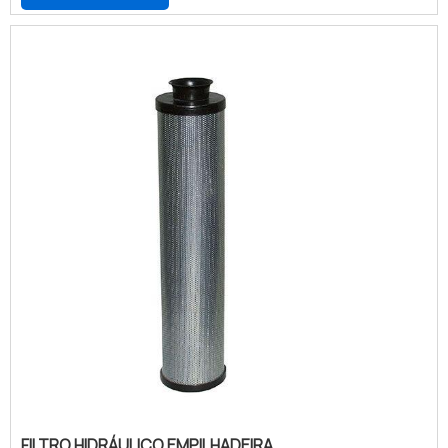
filtro de retorno hidráulico, com os
profissionais especializados da Cristal
Parts irá encontrar proteção com
parcelamento em até 4x sem juros.MAIS
DETALHES SOBRE FILTRO DE RETORNO
HIDRÁULICOHá muitas...
FILTRO HIDRÁULICO EMPILHADEIRA