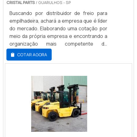
CRISTAL PARTS
/ GUARULHOS - SP
Buscando por distribuidor de freio para
empilhadeira, achará a empresa que é líder
do mercado. Elaborando uma cotação por
meio da própria empresa e encontrando a
organização mais competente do
ramo.DETALHES SOBRE DISTRIBUIDOR DE
COTAR AGORA
FREIO PARA EMPILHADEIRAQuem precisa de
distribuidores de freio para empilhadeira
responsável, encontra o site da Cristal
Parts. A empresa trabalha com filtros para
empilhadeiras e sistema de gás,
disponibilizando tudo que há de mais atual
para garantir a qualidade final para cada
cliente.Ainda tratando-se de distribuidor de
freio para empilhadeira, na essência da
empresa, a mesma deve prezar pelos
produtos e serviços com ótima qualidade e