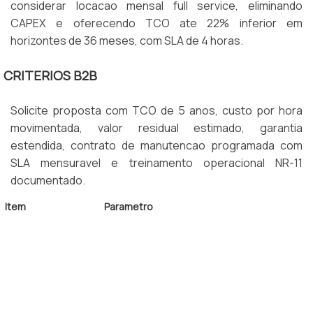
considerar locacao mensal full service, eliminando
CAPEX e oferecendo TCO ate 22% inferior em
horizontes de 36 meses, com SLA de 4 horas.
CRITERIOS B2B
Solicite proposta com TCO de 5 anos, custo por hora
movimentada, valor residual estimado, garantia
estendida, contrato de manutencao programada com
SLA mensuravel e treinamento operacional NR-11
documentado.
Item
Parametro
Capacidade
1,5 a 16 toneladas
Energia
Eletrica, GLP, Diesel
Garantia
24 meses ou 2.000 horas
TCO
Calculado em 5 anos
Norma
NR-11 e NR-12