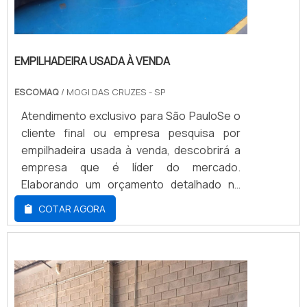
EMPILHADEIRA USADA À VENDA
ESCOMAQ
/ MOGI DAS CRUZES - SP
Atendimento exclusivo para São PauloSe o
cliente final ou empresa pesquisa por
empilhadeira usada à venda, descobrirá a
empresa que é líder do mercado.
Elaborando um orçamento detalhado na
empresa mais qualificada do mercado e
COTAR AGORA
encontrando a melhor referência em
qualidade. Quando a busca é por
empilhadeira usada à venda, com a
Escomaq atingirá excelente custo-
benefício com redução de custos e
despesas de manutenção.DETALHES