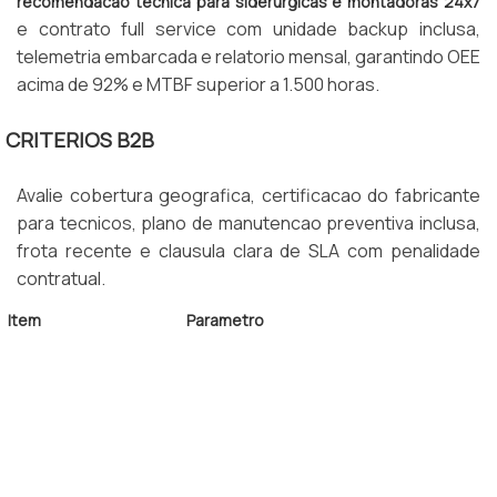
recomendacao tecnica para siderurgicas e montadoras 24x7
e contrato full service com unidade backup inclusa,
telemetria embarcada e relatorio mensal, garantindo OEE
acima de 92% e MTBF superior a 1.500 horas.
CRITERIOS B2B
Avalie cobertura geografica, certificacao do fabricante
para tecnicos, plano de manutencao preventiva inclusa,
frota recente e clausula clara de SLA com penalidade
contratual.
Item
Parametro
Capacidade
1,5 a 16 toneladas
Cobertura
Contagem, Betim, BH
SLA Tecnico
4 horas uteis
OEE Alvo
Acima de 92%
Norma
NR-11 e NR-12