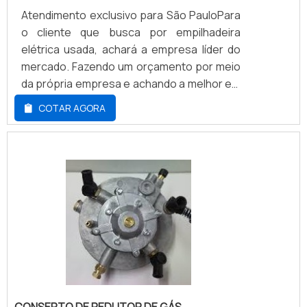
Atendimento exclusivo para São PauloPara
o cliente que busca por empilhadeira
elétrica usada, achará a empresa líder do
mercado. Fazendo um orçamento por meio
da própria empresa e achando a melhor em
qualidade e custo benefício.Quando a
COTAR AGORA
busca é por empilhadeira elétrica usada,
com os melhores profissionais da Escomaq
irá encontrar precisão com
comprometimento com os resultados dos
clientes.MAIS INFORMAÇÕES SOBRE
EMPILHADEIRA ELÉTRICA USADAHá muitas
maneiras eficientes de demonstrar
competência e excelência em sua área de
atuação. A Escomaq centraliza sua
estratégia em oferecer aos parceiros uma
estrutura com: Escritório de alta qualidade
onde são realizadas as atividades;