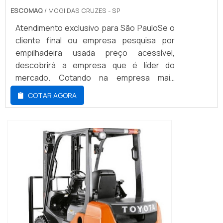
ESCOMAQ
/ MOGI DAS CRUZES - SP
Atendimento exclusivo para São PauloSe o
cliente final ou empresa pesquisa por
empilhadeira usada preço acessível,
descobrirá a empresa que é líder do
mercado. Cotando na empresa mais
qualificada do mercado e achando a melhor
COTAR AGORA
referência em qualidade.É importante
lembrar que o produto deve sempre ser
adquirido com empresas especializadas no
segmento. Esse tipo de cuidado ajuda a
garantir a qualidade e durabilidade dos
materiais, além de ...