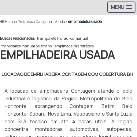
MENU
Home
»
Produtos
»
Categoria - Venda
»
empilhadeira usada
Buscas relacionadas:
transpalete hidráulico manual
transpalete manual paletrans
empilhadeiras retráteis
EMPILHADEIRA USADA
LOCACAO DE EMPILHADEIRA CONTAGEM COM COBERTURA BH
A locacao de empilhadeira Contagem atende o polo
industrial e logistico da Regiao Metropolitana de Belo
Horizonte, abrangendo Contagem, Betim, Belo
Horizonte, Sabara, Nova Lima, Vespasiano e Santa Luzia
com SLA tecnico em ate 4 horas uteis. A regiao
concentra montadoras automotivas, autopecas,
siderurgicas, mineradoras e operadores logisticos com