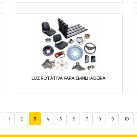
LUZ ROTATIVA PARA EMPILHADEIRA
1
2
3
4
5
6
7
8
9
10