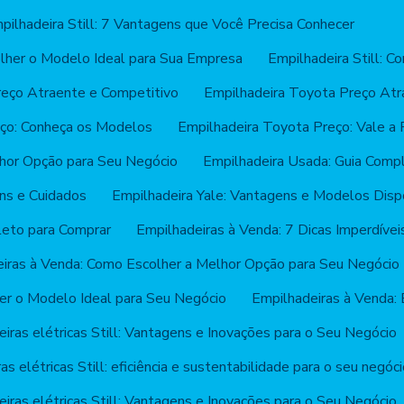
pilhadeira Still: 7 Vantagens que Você Precisa Conhecer
olher o Modelo Ideal para Sua Empresa
Empilhadeira Still: C
reço Atraente e Competitivo
Empilhadeira Toyota Preço Atr
eço: Conheça os Modelos
Empilhadeira Toyota Preço: Vale a
hor Opção para Seu Negócio
Empilhadeira Usada: Guia Comp
ns e Cuidados
Empilhadeira Yale: Vantagens e Modelos Disp
leto para Comprar
Empilhadeiras à Venda: 7 Dicas Imperdívei
iras à Venda: Como Escolher a Melhor Opção para Seu Negócio
er o Modelo Ideal para Seu Negócio
Empilhadeiras à Venda: 
iras elétricas Still: Vantagens e Inovações para o Seu Negócio
as elétricas Still: eficiência e sustentabilidade para o seu negóc
iras elétricas Still: Vantagens e Inovações para o Seu Negócio