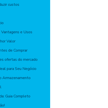
duzir custos
io
ll: Vantagens e Usos
hor Valor
Antes de Comprar
res ofertas do mercado
deal para Seu Negócio
a no Armazenamento
l
ada: Guia Completo
ão!