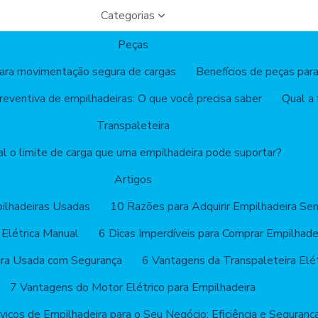
Categorias
Peças
para movimentação segura de cargas
Benefícios de peças para
eventiva de empilhadeiras: O que você precisa saber
Qual a
Transpaleteira
l o limite de carga que uma empilhadeira pode suportar?
Artigos
ilhadeiras Usadas
10 Razões para Adquirir Empilhadeira Sem
 Elétrica Manual
6 Dicas Imperdíveis para Comprar Empilhade
ira Usada com Segurança
6 Vantagens da Transpaleteira Elét
7 Vantagens do Motor Elétrico para Empilhadeira
viços de Empilhadeira para o Seu Negócio: Eficiência e Seguranç