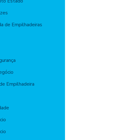
ito Estado
azes
a de Empilhadeiras
gurança
egócio
de Empilhadeira
dade
cio
cio