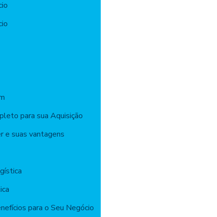
cio
cio
ém
pleto para sua Aquisição
er e suas vantagens
gística
ica
enefícios para o Seu Negócio