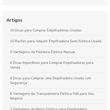
Empresa
Guia Completo sobre Aluguel de Empilhadeiras para sua
Empresa
Artigos
Como Escolher a Melhor Selecionadora de Pedidos para Seu
10 Dicas para Comprar Empilhadeiras Usadas
Negócio
10 Razões para Adquirir Empilhadeira Semi Elétrica Usada
Peças para Empilhadeira: Como Escolher as Melhores Opções
para seu Equipamento
5 Vantagens da Paleteira Elétrica Manual
6 Dicas Imperdíveis para Comprar Empilhadeiras para
Venda
6 Dicas para Comprar uma Empilhadeira Usada com
Segurança
6 Vantagens da Transpaleteira Elétrica Still para Seu
Negócio
7 Vantagens do Motor Elétrico para Empilhadeira