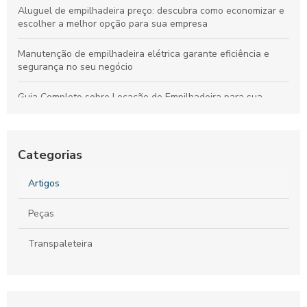
Aluguel de empilhadeira preço: descubra como economizar e
escolher a melhor opção para sua empresa
Manutenção de empilhadeira elétrica garante eficiência e
segurança no seu negócio
Guia Completo sobre Locação de Empilhadeira para sua
Empresa
Guia Completo sobre Aluguel de Empilhadeiras para sua
Empresa
Categorias
Como Escolher a Melhor Selecionadora de Pedidos para Seu
Artigos
Negócio
Peças
Peças para Empilhadeira: Como Escolher as Melhores Opções
para seu Equipamento
Transpaleteira