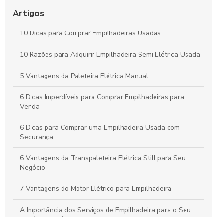
Guia Completo sobre Aluguel de Empilhadeiras para sua
Empresa
Artigos
Como Escolher a Melhor Selecionadora de Pedidos para Seu
10 Dicas para Comprar Empilhadeiras Usadas
Negócio
10 Razões para Adquirir Empilhadeira Semi Elétrica Usada
Peças para Empilhadeira: Como Escolher as Melhores Opções
para seu Equipamento
5 Vantagens da Paleteira Elétrica Manual
6 Dicas Imperdíveis para Comprar Empilhadeiras para
Venda
6 Dicas para Comprar uma Empilhadeira Usada com
Segurança
6 Vantagens da Transpaleteira Elétrica Still para Seu
Negócio
7 Vantagens do Motor Elétrico para Empilhadeira
A Importância dos Serviços de Empilhadeira para o Seu