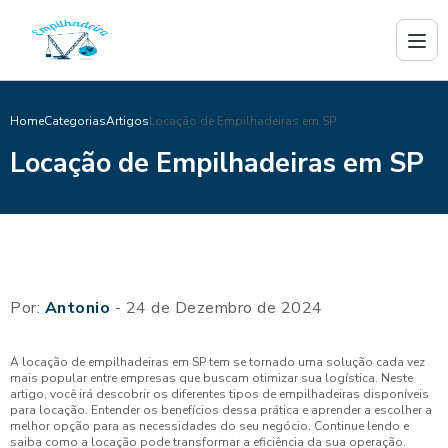
Home
Categorias
Artigos
Locação de Empilhadeiras em SP
Locação de Empilhadeiras em SP
Por:
Antonio
- 24 de Dezembro de 2024
A locação de empilhadeiras em SP tem se tornado uma solução cada vez
mais popular entre empresas que buscam otimizar sua logística. Neste
artigo, você irá descobrir os diferentes tipos de empilhadeiras disponíveis
para locação. Entender os benefícios dessa prática e aprender a escolher a
melhor opção para as necessidades do seu negócio. Continue lendo e
saiba como a locação pode transformar a eficiência da sua operação.