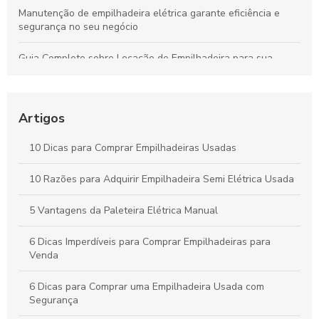
Manutenção de empilhadeira elétrica garante eficiência e
segurança no seu negócio
Guia Completo sobre Locação de Empilhadeira para sua
Empresa
Guia Completo sobre Aluguel de Empilhadeiras para sua
Empresa
Artigos
Como Escolher a Melhor Selecionadora de Pedidos para Seu
10 Dicas para Comprar Empilhadeiras Usadas
Negócio
10 Razões para Adquirir Empilhadeira Semi Elétrica Usada
Peças para Empilhadeira: Como Escolher as Melhores Opções
para seu Equipamento
5 Vantagens da Paleteira Elétrica Manual
6 Dicas Imperdíveis para Comprar Empilhadeiras para
Venda
6 Dicas para Comprar uma Empilhadeira Usada com
Segurança