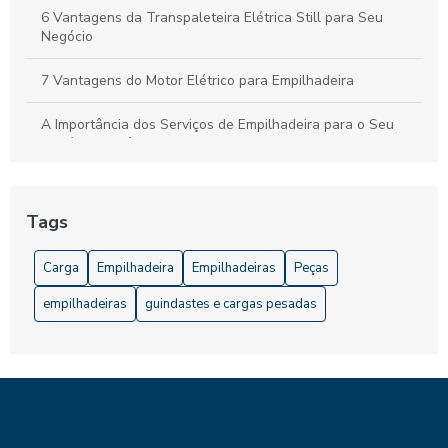
6 Vantagens da Transpaleteira Elétrica Still para Seu
Negócio
7 Vantagens do Motor Elétrico para Empilhadeira
A Importância dos Serviços de Empilhadeira para o Seu
Negócio: Eficiência e Segurança Garantidas
Acessórios para Empilhadeira que Aumentam a Eficiência e
Segurança
Tags
Acessórios para Empilhadeira: Melhore a Eficiência e
Carga
Empilhadeira
Empilhadeiras
Peças
Segurança do Seu Equipamento
empilhadeiras
guindastes e cargas pesadas
Acessórios para Empilhadeira: Melhore sua Performance
Aluguel de Empilhadeira Preço: Como Encontrar Ofertas
Competitivas
Aluguel de empilhadeira preço: descubra como economizar
e escolher a melhor opção para sua empresa