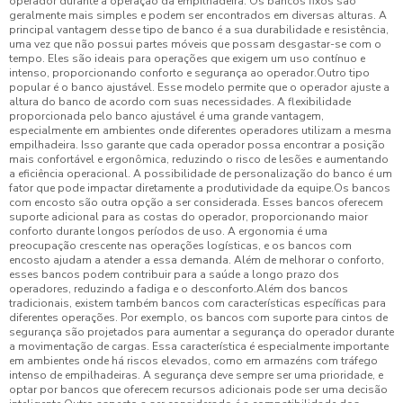
operador durante a operação da empilhadeira. Os bancos fixos são
geralmente mais simples e podem ser encontrados em diversas alturas. A
principal vantagem desse tipo de banco é a sua durabilidade e resistência,
uma vez que não possui partes móveis que possam desgastar-se com o
tempo. Eles são ideais para operações que exigem um uso contínuo e
intenso, proporcionando conforto e segurança ao operador.Outro tipo
popular é o banco ajustável. Esse modelo permite que o operador ajuste a
altura do banco de acordo com suas necessidades. A flexibilidade
proporcionada pelo banco ajustável é uma grande vantagem,
especialmente em ambientes onde diferentes operadores utilizam a mesma
empilhadeira. Isso garante que cada operador possa encontrar a posição
mais confortável e ergonômica, reduzindo o risco de lesões e aumentando
a eficiência operacional. A possibilidade de personalização do banco é um
fator que pode impactar diretamente a produtividade da equipe.Os bancos
com encosto são outra opção a ser considerada. Esses bancos oferecem
suporte adicional para as costas do operador, proporcionando maior
conforto durante longos períodos de uso. A ergonomia é uma
preocupação crescente nas operações logísticas, e os bancos com
encosto ajudam a atender a essa demanda. Além de melhorar o conforto,
esses bancos podem contribuir para a saúde a longo prazo dos
operadores, reduzindo a fadiga e o desconforto.Além dos bancos
tradicionais, existem também bancos com características específicas para
diferentes operações. Por exemplo, os bancos com suporte para cintos de
segurança são projetados para aumentar a segurança do operador durante
a movimentação de cargas. Essa característica é especialmente importante
em ambientes onde há riscos elevados, como em armazéns com tráfego
intenso de empilhadeiras. A segurança deve sempre ser uma prioridade, e
optar por bancos que oferecem recursos adicionais pode ser uma decisão