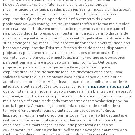
físicos. A segurança é um fator essencial na logística, onde a
movimentação de cargas pesadas pode representar riscos significativos.A
eficiência operacional também é amplificada pelo uso de bancos de
empilhadeira. Quando os operadores estão confortáveis e bem
posicionados, eles conseguem realizar suas tarefas de forma mais rápida
e precisa. Isso se traduz em uma redução nos tempos de ciclo e aumento
na produtividade. Empresas que investem em bancos de empilhadeira de
qualidade frequentemente notam um aumento significativo na eficiência de
suas operações logísticas.Outro aspecto importante é a versatilidade dos
bancos de empilhadeira. Existem diferentes tipos de bancos disponíveis,
projetados para atender a diversas necessidades operacionais. Por
exemplo, alguns bancos são ajustáveis, permitindo que os operadores
personalizem a altura e a posição para maior conforto. Outros são
projetados para suportar cargas específicas, garantindo que a
empilhadeira funcione de maneira ideal em diferentes condições. Essa
variedade permite que as empresas escolham o banco que melhor se
adapta a suas operações.Além disso, o banco de empilhadeira pode ser
integrado a outras soluções logísticas, como a
transpaleteira elétrica still
,
que complementa a movimentação de cargas em ambientes de armazém. A
combinação de diferentes equipamentos ajuda a criar um fluxo de trabalho
mais coeso e eficiente, onde cada componente desempenha seu papel na
cadeia logística.A manutenção adequada do banco de empilhadeira
também é fundamental para garantir sua longevidade e eficiência.
Inspecionar regularmente o equipamento, verificar se não há desgastes e
realizar a limpeza são práticas que ajudam a manter o banco em boas
condições. Uma manutenção inadequada pode levar a falhas no
equipamento, resultando em interrupções nas operações e aumento dos
custos.Além disso, a formação dos operadores é essencial para