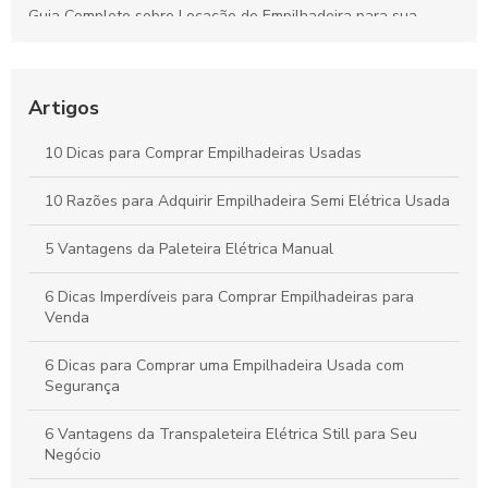
Guia Completo sobre Locação de Empilhadeira para sua
Empresa
Guia Completo sobre Aluguel de Empilhadeiras para sua
Empresa
Artigos
Como Escolher a Melhor Selecionadora de Pedidos para Seu
10 Dicas para Comprar Empilhadeiras Usadas
Negócio
10 Razões para Adquirir Empilhadeira Semi Elétrica Usada
Peças para Empilhadeira: Como Escolher as Melhores Opções
para seu Equipamento
5 Vantagens da Paleteira Elétrica Manual
6 Dicas Imperdíveis para Comprar Empilhadeiras para
Venda
6 Dicas para Comprar uma Empilhadeira Usada com
Segurança
6 Vantagens da Transpaleteira Elétrica Still para Seu
Negócio