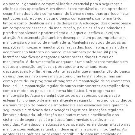
do banco, e garantir a compatibilidade é essencial para a segurança e
eficiência das operações.Além disso, é recomendável que os operadores
sejam treinados sobre como cuidar do banco de empilhadeira. Isso inclui
instruções sobre como ajustar o banco corretamente, como mantê-lo
limpo e como identificar sinais de desgaste. A educação dos operadores é
um componente essencial da manutenção, pois eles são os primeiros a
perceber problemas e podem relatar quaisquer questões que exijam
atenção.A documentação também desempenha um papel importante na
manutenção do banco de empilhadeira. Mantenha registros de todas as
inspeções, limpezas e manutenções realizadas. Isso não apenas ajuda a
acompanhar o histórico do banco, mas também pode ser útil para
identificar padrões de desgaste e prever necessidades futuras de
manutenção. A documentação adequada é uma prática recomendada em
qualquer operação logística e pode ajudar a evitar surpresas
desagradáveis.Por fim, é importante ressaltar que a manutenção do banco
de empilhadeira não deve ser vista como uma tarefa isolada, mas sim
como parte de um programa abrangente de manutenção de equipamentos.
Isso inclui a manutenção regular de outros componentes da empilhadeira,
como o motor, os pneus e o sistema hidráulico. Um programa de
manutenção holístico garantirá que todos os aspectos da operação
estejam funcionando de maneira eficiente e segura.Em resumo, os cuidados
e a manutenção do banco de empilhadeira são essenciais para garantir a
segurança e a eficiência das operações logísticas. Inspeções regulares,
limpeza adequada, lubrificação das partes móveis e verificação dos
sistemas de segurança são práticas fundamentais que devem ser
seguidas. Além disso, a educação dos operadores e a documentação das
manutenções realizadas também desempenham papéis importantes. Ao
adotar essas práticas, você estará contribuindo para um ambiente de