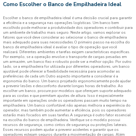
Como Escolher o Banco de Empilhadeira Ideal
Escolher o banco de empilhadeira ideal é uma decisão crucial para garantir
a eficiência e a segurança nas operações logísticas. Um banco bem
escolhido pode melhorar a produtividade dos operadores e contribuir para
um ambiente de trabalho mais seguro. Neste artigo, vamos explorar os
fatores que você deve considerar ao selecionar o banco de empilhadeira
mais adequado para suas necessidades.O primeiro passo na escolha do
banco de empilhadeira ideal é avaliar o tipo de operação que você
realizará. Diferentes ambientes e tarefas exigem características específicas.
Por exemplo, se a operação envolve o transporte de cargas pesadas em
um armazém, um banco fixo e robusto pode ser a melhor opção. Por outro
lado, se a empilhadeira for utilizada por diferentes operadores, um banco
ajustável pode oferecer a flexibilidade necessária para acomodar as
preferências de cada um.Outro aspecto importante a considerar é a
ergonomia do banco. Um banco projetado ergonomicamente pode ajudar
a prevenir lesões e desconforto durante longas horas de trabalho. Ao
escolher um banco, procure por modelos que ofereçam suporte adequado
para as costas e que permitam ajustes de altura. Isso é especialmente
importante em operações onde os operadores passam muito tempo na
empilhadeira. Um banco confortável não apenas melhora a experiência do
operador, mas também pode aumentar a eficiência, pois os operadores
estarão mais focados em suas tarefas.A segurança é outro fator essencial
na escolha do banco de empilhadeira. Verifique se o modelo possui
recursos de segurança, como cintos de segurança ou proteções laterais.
Esses recursos podem ajudar a prevenir acidentes e garantir que os
operadores estejam seguros durante a movimentação de cargas. Além