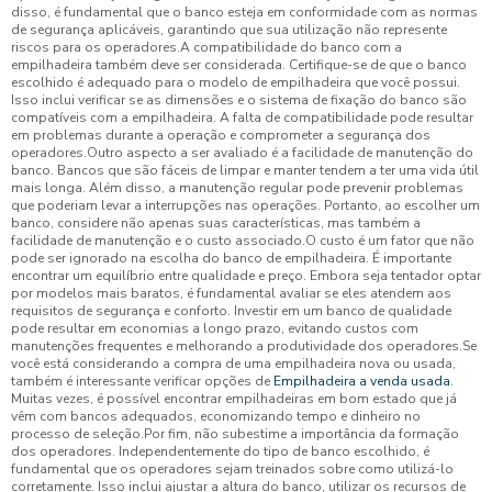
disso, é fundamental que o banco esteja em conformidade com as normas
de segurança aplicáveis, garantindo que sua utilização não represente
riscos para os operadores.A compatibilidade do banco com a
empilhadeira também deve ser considerada. Certifique-se de que o banco
escolhido é adequado para o modelo de empilhadeira que você possui.
Isso inclui verificar se as dimensões e o sistema de fixação do banco são
compatíveis com a empilhadeira. A falta de compatibilidade pode resultar
em problemas durante a operação e comprometer a segurança dos
operadores.Outro aspecto a ser avaliado é a facilidade de manutenção do
banco. Bancos que são fáceis de limpar e manter tendem a ter uma vida útil
mais longa. Além disso, a manutenção regular pode prevenir problemas
que poderiam levar a interrupções nas operações. Portanto, ao escolher um
banco, considere não apenas suas características, mas também a
facilidade de manutenção e o custo associado.O custo é um fator que não
pode ser ignorado na escolha do banco de empilhadeira. É importante
encontrar um equilíbrio entre qualidade e preço. Embora seja tentador optar
por modelos mais baratos, é fundamental avaliar se eles atendem aos
requisitos de segurança e conforto. Investir em um banco de qualidade
pode resultar em economias a longo prazo, evitando custos com
manutenções frequentes e melhorando a produtividade dos operadores.Se
você está considerando a compra de uma empilhadeira nova ou usada,
também é interessante verificar opções de
Empilhadeira a venda usada
.
Muitas vezes, é possível encontrar empilhadeiras em bom estado que já
vêm com bancos adequados, economizando tempo e dinheiro no
processo de seleção.Por fim, não subestime a importância da formação
dos operadores. Independentemente do tipo de banco escolhido, é
fundamental que os operadores sejam treinados sobre como utilizá-lo
corretamente. Isso inclui ajustar a altura do banco, utilizar os recursos de