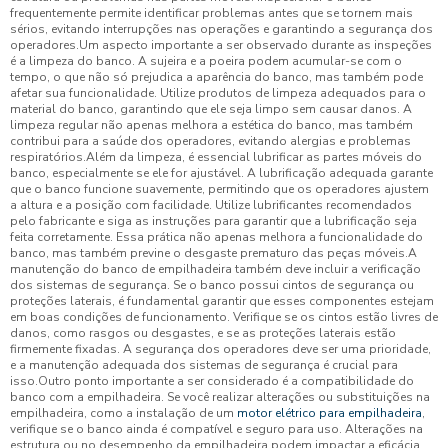
frequentemente permite identificar problemas antes que se tornem mais
sérios, evitando interrupções nas operações e garantindo a segurança dos
operadores.Um aspecto importante a ser observado durante as inspeções
é a limpeza do banco. A sujeira e a poeira podem acumular-se com o
tempo, o que não só prejudica a aparência do banco, mas também pode
afetar sua funcionalidade. Utilize produtos de limpeza adequados para o
material do banco, garantindo que ele seja limpo sem causar danos. A
limpeza regular não apenas melhora a estética do banco, mas também
contribui para a saúde dos operadores, evitando alergias e problemas
respiratórios.Além da limpeza, é essencial lubrificar as partes móveis do
banco, especialmente se ele for ajustável. A lubrificação adequada garante
que o banco funcione suavemente, permitindo que os operadores ajustem
a altura e a posição com facilidade. Utilize lubrificantes recomendados
pelo fabricante e siga as instruções para garantir que a lubrificação seja
feita corretamente. Essa prática não apenas melhora a funcionalidade do
banco, mas também previne o desgaste prematuro das peças móveis.A
manutenção do banco de empilhadeira também deve incluir a verificação
dos sistemas de segurança. Se o banco possui cintos de segurança ou
proteções laterais, é fundamental garantir que esses componentes estejam
em boas condições de funcionamento. Verifique se os cintos estão livres de
danos, como rasgos ou desgastes, e se as proteções laterais estão
firmemente fixadas. A segurança dos operadores deve ser uma prioridade,
e a manutenção adequada dos sistemas de segurança é crucial para
isso.Outro ponto importante a ser considerado é a compatibilidade do
banco com a empilhadeira. Se você realizar alterações ou substituições na
empilhadeira, como a instalação de um
motor elétrico para empilhadeira
,
verifique se o banco ainda é compatível e seguro para uso. Alterações na
estrutura ou no desempenho da empilhadeira podem impactar a eficácia