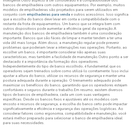
inteligente.Outro aspecto a ser considerado é a compatibilidade dos
bancos de empilhadeira com outros equipamentos. Por exemplo, muitos
modelos de empilhadeiras são projetados para serem utilizados em
conjunto com
empilhadeiras para venda
e outros acessórios. Isso significa
que a escolha do banco deve levar em conta a compatibilidade com o
restante da frota de equipamentos. Um banco que se integra bem com
outros dispositivos pode aumentar a eficiência geral da operação.A
manutenção dos bancos de empilhadeira também é uma consideração
importante. Bancos que são fáceis de limpar e manter tendem a ter uma
vida útil mais longa. Além disso, a manutenção regular pode prevenir
problemas que poderiam levar a interrupções nas operações. Portanto, ao
escolher um banco, é importante considerar não apenas suas
características, mas também a facilidade de manutenção.Outro ponto a ser
destacado é a importância da formação dos operadores.
Independentemente do tipo de banco escolhido, é fundamental que os
operadores sejam treinados sobre como utilizá-lo corretamente. Isso inclui
ajustar a altura do banco, utilizar os recursos de segurança e manter uma
postura adequada durante a operação. O treinamento adequado pode
maximizar os benefícios do banco, garantindo que os operadores estejam
confortáveis e seguros durante o trabalho.Em resumo, existem diversos
tipos de bancos de empilhadeira, cada um com suas vantagens
específicas. Desde os bancos fixos e ajustáveis até os modelos com
encosto e recursos de segurança, a escolha do banco certo pode impactar
significativamente a eficiência e segurança das operações logísticas. Ao
considerar fatores como ergonomia, compatibilidade e manutenção, você
estará melhor preparado para selecionar o banco de empilhadeira ideal
para suas necessidades.