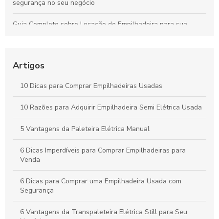
segurança no seu negócio
Guia Completo sobre Locação de Empilhadeira para sua
Empresa
Guia Completo sobre Aluguel de Empilhadeiras para sua
Empresa
Artigos
Como Escolher a Melhor Selecionadora de Pedidos para Seu
10 Dicas para Comprar Empilhadeiras Usadas
Negócio
10 Razões para Adquirir Empilhadeira Semi Elétrica Usada
Peças para Empilhadeira: Como Escolher as Melhores Opções
para seu Equipamento
5 Vantagens da Paleteira Elétrica Manual
6 Dicas Imperdíveis para Comprar Empilhadeiras para
Venda
6 Dicas para Comprar uma Empilhadeira Usada com
Segurança
6 Vantagens da Transpaleteira Elétrica Still para Seu