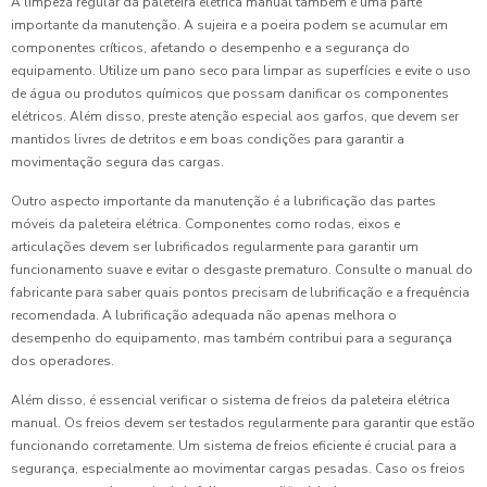
A limpeza regular da paleteira elétrica manual também é uma parte
importante da manutenção. A sujeira e a poeira podem se acumular em
componentes críticos, afetando o desempenho e a segurança do
equipamento. Utilize um pano seco para limpar as superfícies e evite o uso
de água ou produtos químicos que possam danificar os componentes
elétricos. Além disso, preste atenção especial aos garfos, que devem ser
mantidos livres de detritos e em boas condições para garantir a
movimentação segura das cargas.
Outro aspecto importante da manutenção é a lubrificação das partes
móveis da paleteira elétrica. Componentes como rodas, eixos e
articulações devem ser lubrificados regularmente para garantir um
funcionamento suave e evitar o desgaste prematuro. Consulte o manual do
fabricante para saber quais pontos precisam de lubrificação e a frequência
recomendada. A lubrificação adequada não apenas melhora o
desempenho do equipamento, mas também contribui para a segurança
dos operadores.
Além disso, é essencial verificar o sistema de freios da paleteira elétrica
manual. Os freios devem ser testados regularmente para garantir que estão
funcionando corretamente. Um sistema de freios eficiente é crucial para a
segurança, especialmente ao movimentar cargas pesadas. Caso os freios