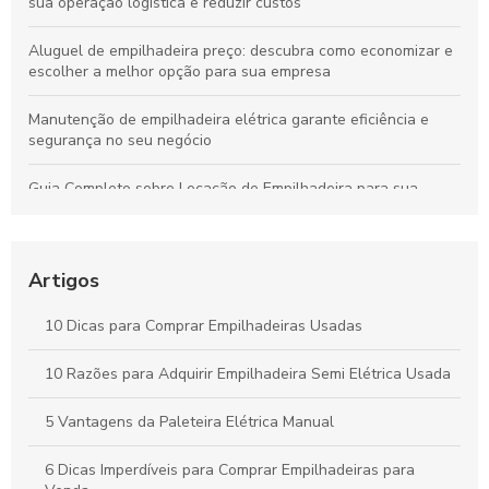
sua operação logística e reduzir custos
Aluguel de empilhadeira preço: descubra como economizar e
escolher a melhor opção para sua empresa
Manutenção de empilhadeira elétrica garante eficiência e
segurança no seu negócio
Guia Completo sobre Locação de Empilhadeira para sua
Empresa
Guia Completo sobre Aluguel de Empilhadeiras para sua
Empresa
Artigos
Como Escolher a Melhor Selecionadora de Pedidos para Seu
10 Dicas para Comprar Empilhadeiras Usadas
Negócio
10 Razões para Adquirir Empilhadeira Semi Elétrica Usada
Peças para Empilhadeira: Como Escolher as Melhores Opções
para seu Equipamento
5 Vantagens da Paleteira Elétrica Manual
6 Dicas Imperdíveis para Comprar Empilhadeiras para