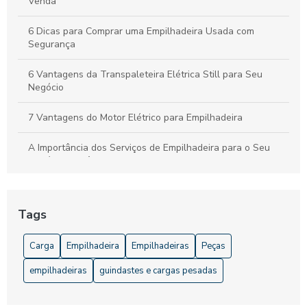
Venda
6 Dicas para Comprar uma Empilhadeira Usada com
Segurança
6 Vantagens da Transpaleteira Elétrica Still para Seu
Negócio
7 Vantagens do Motor Elétrico para Empilhadeira
A Importância dos Serviços de Empilhadeira para o Seu
Negócio: Eficiência e Segurança Garantidas
Acessórios para Empilhadeira que Aumentam a Eficiência e
Segurança
Tags
Acessórios para Empilhadeira: Melhore a Eficiência e
Carga
Empilhadeira
Empilhadeiras
Peças
Segurança do Seu Equipamento
empilhadeiras
guindastes e cargas pesadas
Acessórios para Empilhadeira: Melhore sua Performance