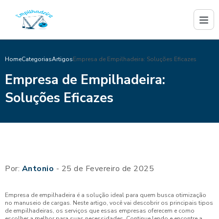
Home
Categorias
Artigos
Empresa de Empilhadeira: Soluções Eficazes
Empresa de Empilhadeira:
Soluções Eficazes
Por:
Antonio
- 25 de Fevereiro de 2025
Empresa de empilhadeira é a solução ideal para quem busca otimização
no manuseio de cargas. Neste artigo, você vai descobrir os principais tipos
de empilhadeiras, os serviços que essas empresas oferecem e como
escolher a melhor para suas necessidades. Continue lendo e encontre a