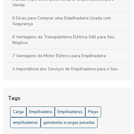
Venda
6 Dicas para Comprar uma Empilhadeira Usada com
Segurança
6 Vantagens da Transpaleteira Elétrica Still para Seu
Negócio
7 Vantagens do Motor Elétrico para Empilhadeira
A Importância dos Serviços de Empilhadeira para o Seu
Negócio: Eficiência e Segurança Garantidas
Acessórios para Empilhadeira que Aumentam a Eficiência e
Segurança
Tags
Acessórios para Empilhadeira: Melhore a Eficiência e
Carga
Empilhadeira
Empilhadeiras
Peças
Segurança do Seu Equipamento
empilhadeiras
guindastes e cargas pesadas
Acessórios para Empilhadeira: Melhore sua Performance