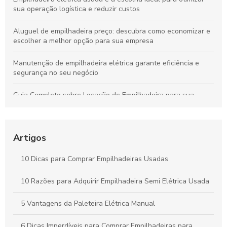
sua operação logística e reduzir custos
Aluguel de empilhadeira preço: descubra como economizar e
escolher a melhor opção para sua empresa
Manutenção de empilhadeira elétrica garante eficiência e
segurança no seu negócio
Guia Completo sobre Locação de Empilhadeira para sua
Empresa
Guia Completo sobre Aluguel de Empilhadeiras para sua
Empresa
Artigos
Como Escolher a Melhor Selecionadora de Pedidos para Seu
10 Dicas para Comprar Empilhadeiras Usadas
Negócio
10 Razões para Adquirir Empilhadeira Semi Elétrica Usada
Peças para Empilhadeira: Como Escolher as Melhores Opções
para seu Equipamento
5 Vantagens da Paleteira Elétrica Manual
6 Dicas Imperdíveis para Comprar Empilhadeiras para