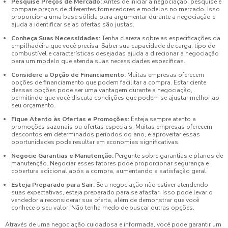
Pesquise Preços de Mercado:
Antes de iniciar a negociação, pesquise e
compare preços de diferentes fornecedores e modelos no mercado. Isso
proporciona uma base sólida para argumentar durante a negociação e
ajuda a identificar se as ofertas são justas.
Conheça Suas Necessidades:
Tenha clareza sobre as especificações da
empilhadeira que você precisa. Saber sua capacidade de carga, tipo de
combustível e características desejadas ajuda a direcionar a negociação
para um modelo que atenda suas necessidades específicas.
Considere a Opção de Financiamento:
Muitas empresas oferecem
opções de financiamento que podem facilitar a compra. Estar ciente
dessas opções pode ser uma vantagem durante a negociação,
permitindo que você discuta condições que podem se ajustar melhor ao
seu orçamento.
Fique Atento às Ofertas e Promoções:
Esteja sempre atento a
promoções sazonais ou ofertas especiais. Muitas empresas oferecem
descontos em determinados períodos do ano, e aproveitar essas
oportunidades pode resultar em economias significativas.
Negocie Garantias e Manutenção:
Pergunte sobre garantias e planos de
manutenção. Negociar esses fatores pode proporcionar segurança e
cobertura adicional após a compra, aumentando a satisfação geral.
Esteja Preparado para Sair:
Se a negociação não estiver atendendo
suas expectativas, esteja preparado para se afastar. Isso pode levar o
vendedor a reconsiderar sua oferta, além de demonstrar que você
conhece o seu valor. Não tenha medo de buscar outras opções.
Através de uma negociação cuidadosa e informada, você pode garantir um