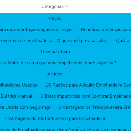
Categorias
Peças
para movimentação segura de cargas
Benefícios de peças para
eventiva de empilhadeiras: O que você precisa saber
Qual a
Transpaleteira
l o limite de carga que uma empilhadeira pode suportar?
Artigos
ilhadeiras Usadas
10 Razões para Adquirir Empilhadeira Sem
 Elétrica Manual
6 Dicas Imperdíveis para Comprar Empilhade
ira Usada com Segurança
6 Vantagens da Transpaleteira Elét
7 Vantagens do Motor Elétrico para Empilhadeira
viços de Empilhadeira para o Seu Negócio: Eficiência e Seguranç