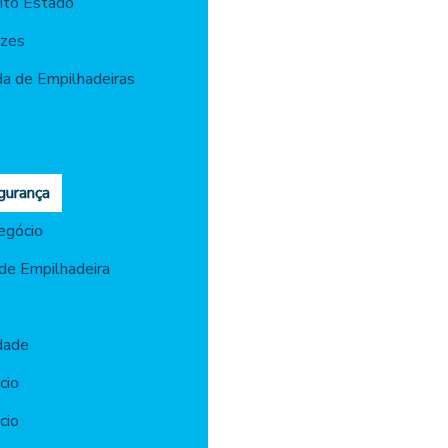
ito Estado
azes
a de Empilhadeiras
gurança
egócio
de Empilhadeira
dade
cio
cio