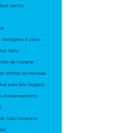
duzir custos
io
ll: Vantagens e Usos
hor Valor
Antes de Comprar
res ofertas do mercado
deal para Seu Negócio
a no Armazenamento
l
ada: Guia Completo
ão!