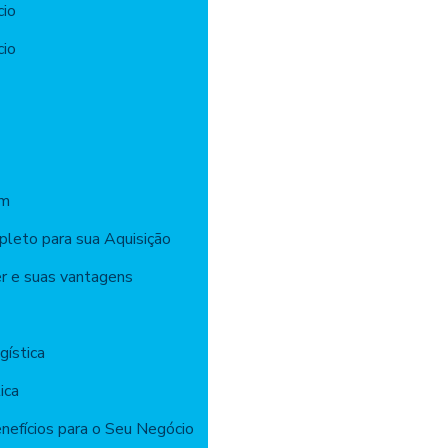
cio
cio
ém
pleto para sua Aquisição
er e suas vantagens
gística
ica
enefícios para o Seu Negócio