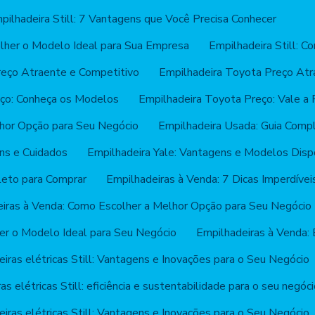
pilhadeira Still: 7 Vantagens que Você Precisa Conhecer
olher o Modelo Ideal para Sua Empresa
Empilhadeira Still: C
reço Atraente e Competitivo
Empilhadeira Toyota Preço Atr
eço: Conheça os Modelos
Empilhadeira Toyota Preço: Vale a
hor Opção para Seu Negócio
Empilhadeira Usada: Guia Comp
ns e Cuidados
Empilhadeira Yale: Vantagens e Modelos Disp
leto para Comprar
Empilhadeiras à Venda: 7 Dicas Imperdívei
iras à Venda: Como Escolher a Melhor Opção para Seu Negócio
er o Modelo Ideal para Seu Negócio
Empilhadeiras à Venda: 
iras elétricas Still: Vantagens e Inovações para o Seu Negócio
as elétricas Still: eficiência e sustentabilidade para o seu negóc
iras elétricas Still: Vantagens e Inovações para o Seu Negócio