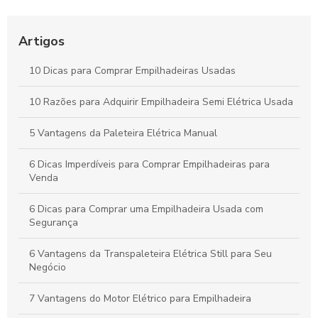
Guia Completo sobre Aluguel de Empilhadeiras para sua
Empresa
Artigos
Como Escolher a Melhor Selecionadora de Pedidos para Seu
10 Dicas para Comprar Empilhadeiras Usadas
Negócio
10 Razões para Adquirir Empilhadeira Semi Elétrica Usada
Peças para Empilhadeira: Como Escolher as Melhores Opções
para seu Equipamento
5 Vantagens da Paleteira Elétrica Manual
6 Dicas Imperdíveis para Comprar Empilhadeiras para
Venda
6 Dicas para Comprar uma Empilhadeira Usada com
Segurança
6 Vantagens da Transpaleteira Elétrica Still para Seu
Negócio
7 Vantagens do Motor Elétrico para Empilhadeira