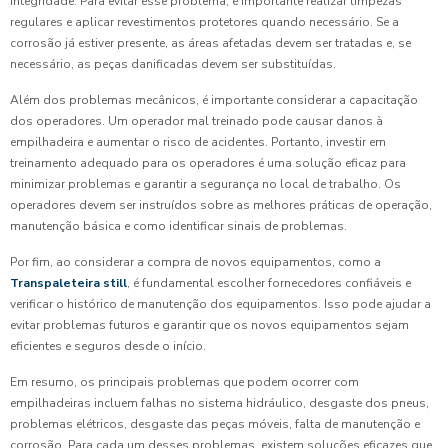
integridade. Para evitar esse problema, é importante realizar limpezas
regulares e aplicar revestimentos protetores quando necessário. Se a
corrosão já estiver presente, as áreas afetadas devem ser tratadas e, se
necessário, as peças danificadas devem ser substituídas.
Além dos problemas mecânicos, é importante considerar a capacitação
dos operadores. Um operador mal treinado pode causar danos à
empilhadeira e aumentar o risco de acidentes. Portanto, investir em
treinamento adequado para os operadores é uma solução eficaz para
minimizar problemas e garantir a segurança no local de trabalho. Os
operadores devem ser instruídos sobre as melhores práticas de operação,
manutenção básica e como identificar sinais de problemas.
Por fim, ao considerar a compra de novos equipamentos, como a
Transpaleteira still
, é fundamental escolher fornecedores confiáveis e
verificar o histórico de manutenção dos equipamentos. Isso pode ajudar a
evitar problemas futuros e garantir que os novos equipamentos sejam
eficientes e seguros desde o início.
Em resumo, os principais problemas que podem ocorrer com
empilhadeiras incluem falhas no sistema hidráulico, desgaste dos pneus,
problemas elétricos, desgaste das peças móveis, falta de manutenção e
corrosão. Para cada um desses problemas, existem soluções eficazes que