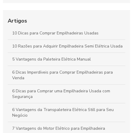
Empresa
Guia Completo sobre Aluguel de Empilhadeiras para sua
Empresa
Artigos
Como Escolher a Melhor Selecionadora de Pedidos para Seu
10 Dicas para Comprar Empilhadeiras Usadas
Negócio
10 Razões para Adquirir Empilhadeira Semi Elétrica Usada
Peças para Empilhadeira: Como Escolher as Melhores Opções
para seu Equipamento
5 Vantagens da Paleteira Elétrica Manual
6 Dicas Imperdíveis para Comprar Empilhadeiras para
Venda
6 Dicas para Comprar uma Empilhadeira Usada com
Segurança
6 Vantagens da Transpaleteira Elétrica Still para Seu
Negócio
7 Vantagens do Motor Elétrico para Empilhadeira