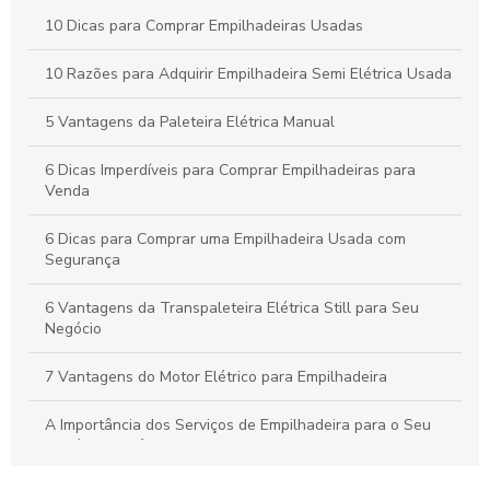
Como Escolher a Melhor Selecionadora de Pedidos para Seu
10 Dicas para Comprar Empilhadeiras Usadas
Negócio
10 Razões para Adquirir Empilhadeira Semi Elétrica Usada
Peças para Empilhadeira: Como Escolher as Melhores Opções
para seu Equipamento
5 Vantagens da Paleteira Elétrica Manual
6 Dicas Imperdíveis para Comprar Empilhadeiras para
Venda
6 Dicas para Comprar uma Empilhadeira Usada com
Segurança
6 Vantagens da Transpaleteira Elétrica Still para Seu
Negócio
7 Vantagens do Motor Elétrico para Empilhadeira
A Importância dos Serviços de Empilhadeira para o Seu
Negócio: Eficiência e Segurança Garantidas