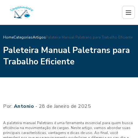
Home
Categorias
Artigos
Paleteira Manual Paletrans para Trabalho Eficiente
Paleteira Manual Paletrans para
Trabalho Eficiente
Por:
Antonio
- 28 de Janeiro de 2025
A paleteira manual Paletrans é uma ferramenta essencial para quem busca
eficiência na movimentação de cargas. Neste artigo, vamos abordar suas
principais características, vantagens e dicas de uso. Ao final, você
entenderá por que esse equipamento pode fazer a diferença no seu dia a