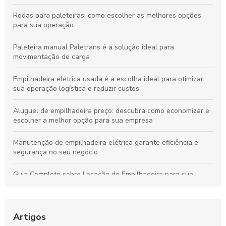
Rodas para paleteiras: como escolher as melhores opções
para sua operação
Paleteira manual Paletrans é a solução ideal para
movimentação de carga
Empilhadeira elétrica usada é a escolha ideal para otimizar
sua operação logística e reduzir custos
Aluguel de empilhadeira preço: descubra como economizar e
escolher a melhor opção para sua empresa
Manutenção de empilhadeira elétrica garante eficiência e
segurança no seu negócio
Guia Completo sobre Locação de Empilhadeira para sua
Empresa
Guia Completo sobre Aluguel de Empilhadeiras para sua
Empresa
Artigos