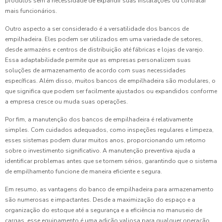
produtos sem a necessidade de expandir suas instalações ou contratar
mais funcionários.
Outro aspecto a ser considerado é a versatilidade dos bancos de
empilhadeira. Eles podem ser utilizados em uma variedade de setores,
desde armazéns e centros de distribuição até fábricas e lojas de varejo.
Essa adaptabilidade permite que as empresas personalizem suas
soluções de armazenamento de acordo com suas necessidades
específicas. Além disso, muitos bancos de empilhadeira são modulares, o
que significa que podem ser facilmente ajustados ou expandidos conforme
a empresa cresce ou muda suas operações.
Por fim, a manutenção dos bancos de empilhadeira é relativamente
simples. Com cuidados adequados, como inspeções regulares e limpeza,
esses sistemas podem durar muitos anos, proporcionando um retorno
sobre o investimento significativo. A manutenção preventiva ajuda a
identificar problemas antes que se tornem sérios, garantindo que o sistema
de empilhamento funcione de maneira eficiente e segura.
Em resumo, as vantagens do banco de empilhadeira para armazenamento
são numerosas e impactantes. Desde a maximização do espaço e a
organização do estoque até a segurança e a eficiência no manuseio de
cargas, esse equipamento é uma adição valiosa para qualquer operação