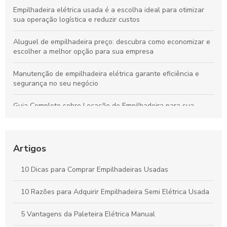
Empilhadeira elétrica usada é a escolha ideal para otimizar
sua operação logística e reduzir custos
Aluguel de empilhadeira preço: descubra como economizar e
escolher a melhor opção para sua empresa
Manutenção de empilhadeira elétrica garante eficiência e
segurança no seu negócio
Guia Completo sobre Locação de Empilhadeira para sua
Empresa
Guia Completo sobre Aluguel de Empilhadeiras para sua
Empresa
Artigos
Como Escolher a Melhor Selecionadora de Pedidos para Seu
10 Dicas para Comprar Empilhadeiras Usadas
Negócio
10 Razões para Adquirir Empilhadeira Semi Elétrica Usada
Peças para Empilhadeira: Como Escolher as Melhores Opções
para seu Equipamento
5 Vantagens da Paleteira Elétrica Manual