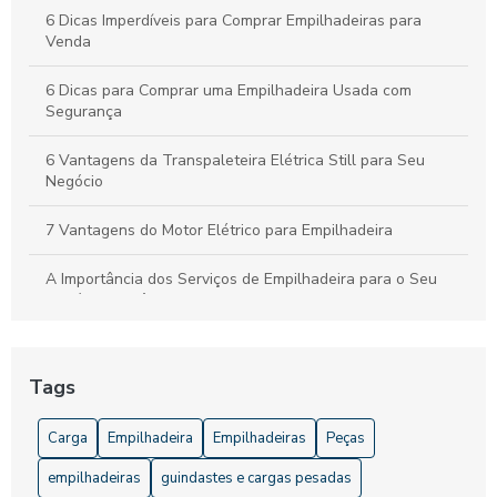
6 Dicas Imperdíveis para Comprar Empilhadeiras para
Venda
6 Dicas para Comprar uma Empilhadeira Usada com
Segurança
6 Vantagens da Transpaleteira Elétrica Still para Seu
Negócio
7 Vantagens do Motor Elétrico para Empilhadeira
A Importância dos Serviços de Empilhadeira para o Seu
Negócio: Eficiência e Segurança Garantidas
Acessórios para Empilhadeira que Aumentam a Eficiência e
Segurança
Tags
Acessórios para Empilhadeira: Melhore a Eficiência e
Carga
Empilhadeira
Empilhadeiras
Peças
Segurança do Seu Equipamento
empilhadeiras
guindastes e cargas pesadas
Acessórios para Empilhadeira: Melhore sua Performance