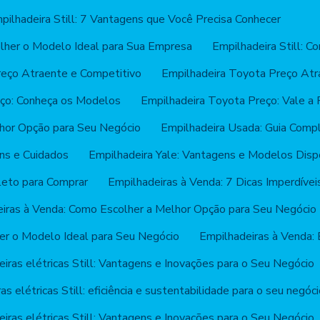
pilhadeira Still: 7 Vantagens que Você Precisa Conhecer
olher o Modelo Ideal para Sua Empresa
Empilhadeira Still: C
reço Atraente e Competitivo
Empilhadeira Toyota Preço Atr
eço: Conheça os Modelos
Empilhadeira Toyota Preço: Vale a
hor Opção para Seu Negócio
Empilhadeira Usada: Guia Comp
ns e Cuidados
Empilhadeira Yale: Vantagens e Modelos Disp
leto para Comprar
Empilhadeiras à Venda: 7 Dicas Imperdívei
iras à Venda: Como Escolher a Melhor Opção para Seu Negócio
er o Modelo Ideal para Seu Negócio
Empilhadeiras à Venda: 
iras elétricas Still: Vantagens e Inovações para o Seu Negócio
as elétricas Still: eficiência e sustentabilidade para o seu negóc
iras elétricas Still: Vantagens e Inovações para o Seu Negócio