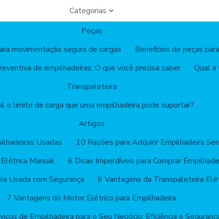
Categorias
Peças
para movimentação segura de cargas
Benefícios de peças para
eventiva de empilhadeiras: O que você precisa saber
Qual a
Transpaleteira
l o limite de carga que uma empilhadeira pode suportar?
Artigos
ilhadeiras Usadas
10 Razões para Adquirir Empilhadeira Sem
 Elétrica Manual
6 Dicas Imperdíveis para Comprar Empilhade
ira Usada com Segurança
6 Vantagens da Transpaleteira Elét
7 Vantagens do Motor Elétrico para Empilhadeira
viços de Empilhadeira para o Seu Negócio: Eficiência e Seguranç