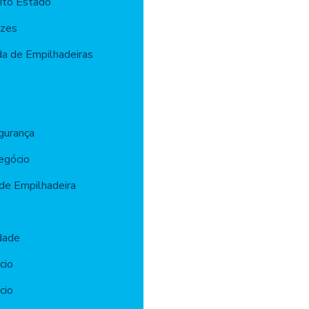
ito Estado
azes
a de Empilhadeiras
gurança
egócio
de Empilhadeira
dade
cio
cio