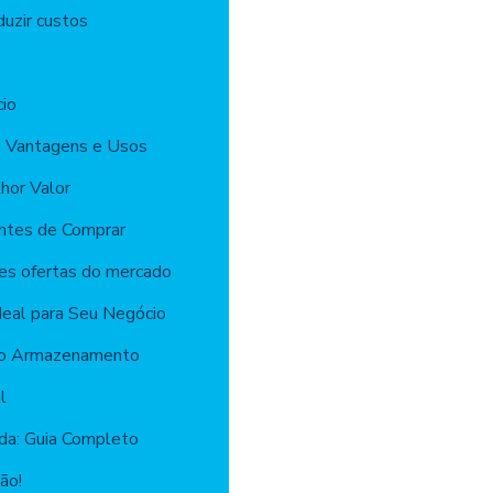
duzir custos
io
ll: Vantagens e Usos
hor Valor
Antes de Comprar
res ofertas do mercado
deal para Seu Negócio
a no Armazenamento
l
ada: Guia Completo
ão!