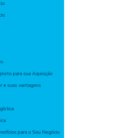
cio
cio
ém
pleto para sua Aquisição
er e suas vantagens
gística
ica
enefícios para o Seu Negócio