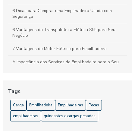
6 Dicas para Comprar uma Empilhadeira Usada com
Segurança
6 Vantagens da Transpaleteira Elétrica Still para Seu
Negócio
7 Vantagens do Motor Elétrico para Empilhadeira
A Importância dos Serviços de Empilhadeira para o Seu
Negócio: Eficiência e Segurança Garantidas
Acessórios para Empilhadeira que Aumentam a Eficiência e
Segurança
Tags
Acessórios para Empilhadeira: Melhore a Eficiência e
Carga
Empilhadeira
Empilhadeiras
Peças
Segurança do Seu Equipamento
empilhadeiras
guindastes e cargas pesadas
Acessórios para Empilhadeira: Melhore sua Performance
Aluguel de Empilhadeira Preço: Como Encontrar Ofertas