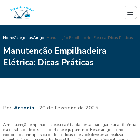
Home
Categorias
Artigos
Manutenção Empilhadeira Elétrica: Dicas Práticas
Manutenção Empilhadeira
Elétrica: Dicas Práticas
Por:
Antonio
- 20 de Fevereiro de 2025
A manutenção empilhadeira elétrica é fundamental para garantir a eficiência
e a durabilidade desse importante equipamento. Neste artigo, iremos
explorar os principais cuidados e dicas que você deve ter ao realizar a
manutenção da sua empilhadeira elétrica. Com informações valiosas e