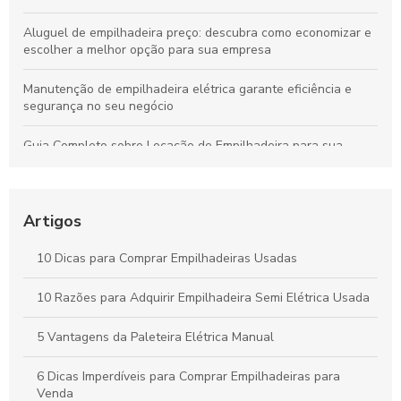
Aluguel de empilhadeira preço: descubra como economizar e
escolher a melhor opção para sua empresa
Manutenção de empilhadeira elétrica garante eficiência e
segurança no seu negócio
Guia Completo sobre Locação de Empilhadeira para sua
Empresa
Guia Completo sobre Aluguel de Empilhadeiras para sua
Empresa
Artigos
Como Escolher a Melhor Selecionadora de Pedidos para Seu
10 Dicas para Comprar Empilhadeiras Usadas
Negócio
10 Razões para Adquirir Empilhadeira Semi Elétrica Usada
Peças para Empilhadeira: Como Escolher as Melhores Opções
para seu Equipamento
5 Vantagens da Paleteira Elétrica Manual
6 Dicas Imperdíveis para Comprar Empilhadeiras para
Venda